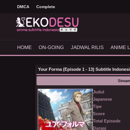
DMCA
Complete
HOME
ON-GOING
JADWAL RILIS
ANIME L
Your Forma (Episode 1 - 13) Subtitle Indonesi
Stream
Judul
Japanese
Tipe
Score
Total Episode
Durasi