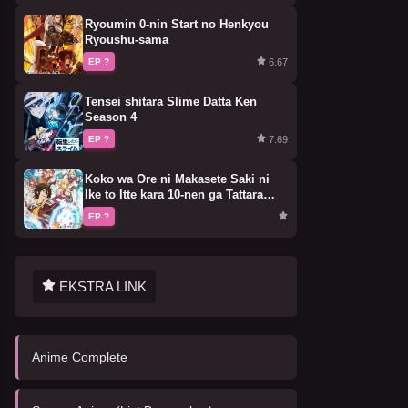
Ryoumin 0-nin Start no Henkyou
Ryoushu-sama
6.67
EP ?
Tensei shitara Slime Datta Ken
Season 4
7.69
EP ?
Koko wa Ore ni Makasete Saki ni
Ike to Itte kara 10-nen ga Tattara
Densetsu ni Natteita.
EP ?
EKSTRA LINK
Anime Complete