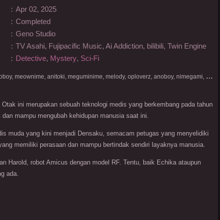
:
Apr 02, 2025
:
Completed
:
Geno Studio
:
TV Asahi, Fujipacific Music, Ai Addiction, bilibili, Twin Engine
:
Detective
,
Mystery
,
Sci-Fi
D
onlod nonton streaming video, nekodesu, otakudesu, anoboy, meownime, anitoki, meguminime, melody, oploverz, anoboy, nimegami, unduh, riie net, drivenime, myanimelist, MAL, kusonime, neonime, bstation, maxnime, Netflix, animeindo, anichin, crunchyroll, neonime, samehadaku, streaming, otakupoi, awsubs, anibatch, anikyojin, nekonime, kurogaze, zippyshare, vidio google drive, Muse Indonesia, kazefuri, iQIYI, Viu, Ani-One Asia, Animenonton, Otaku desu, Mangaku, Anibatch,Vidio, Genflix, Amazon Prime Video, 3GP, Mp4, 240p, Terlengkap.
n Otak ini merupakan sebuah teknologi medis yang berkembang pada tahun
at dan mampu mengubah kehidupan manusia saat ini.
adis muda yang kini menjadi Densaku, semacam petugas yang menyelidiki
yang memiliki perasaan dan mampu bertindak sendiri layaknya manusia.
an Harold, robot Amicus dengan model RF. Tentu, baik Echika ataupun
ng ada.