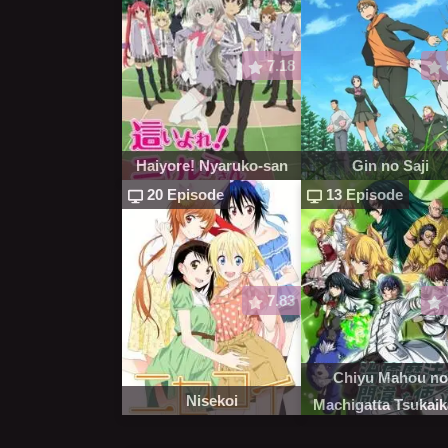
7.18
Haiyore! Nyaruko-san
Gin no Saji
20 Episode
13 Episode
7.83
Chiyu Mahou n
Nisekoi
Machigatta Tsukaik