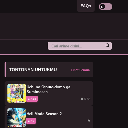
FAQs
TONTONAN UNTUKMU
Lihat Semua
Uchi no Otouto-domo ga
Sumimasen
6.83
EP 24
Hell Mode Season 2
EP ?