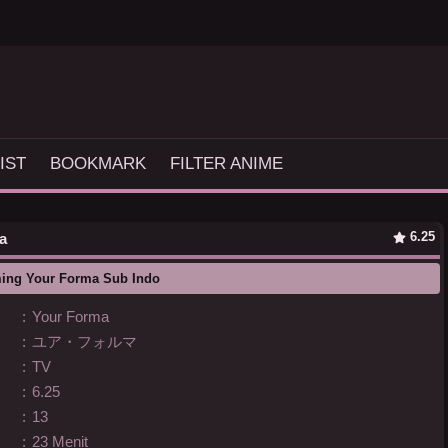
IST
BOOKMARK
FILTER ANIME
6.25
a
ing Your Forma Sub Indo
:
Your Forma
:
ユア・フォルマ
:
TV
:
6.25
:
13
:
23 Menit