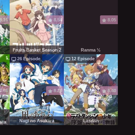
8.16
8.54
8.05
Fruits Basket Season 2
Ranma ½
26 Episode
12 Episode
7.54
8.26
6.40
o
Nagi no Asukara
Lasdan
ata