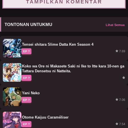
TAMPILKAN KOMENTAR
TONTONAN UNTUKMU
Lihat Semua
Tensei shitara Slime Datta Ken Season 4
7.69
EP ?
Koko wa Ore ni Makasete Saki ni Ike to Itte kara 10-nen ga
Tattara Densetsu ni Natteita.
EP ?
Yani Neko
7.06
EP ?
Otome Kaijuu Caraméliser
7.54
EP ?