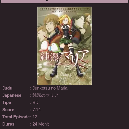
Judul
:
Junketsu no Maria
Japanese
:
純潔のマリア
Tipe
:
BD
Score
:
7.14
Total Episode
:
12
Durasi
:
24 Menit