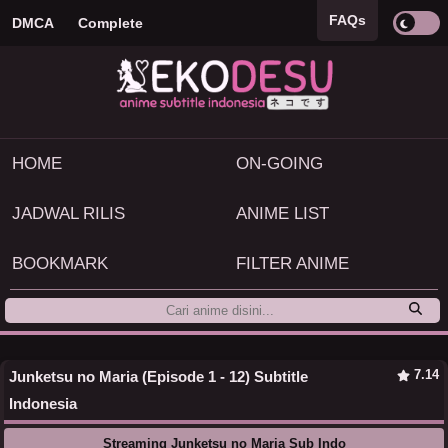
FAQs
DMCA
Complete
HOME
ON-GOING
JADWAL RILIS
ANIME LIST
BOOKMARK
FILTER ANIME
7.14
Junketsu no Maria (Episode 1 - 12) Subtitle
Indonesia
Streaming Junketsu no Maria Sub Indo