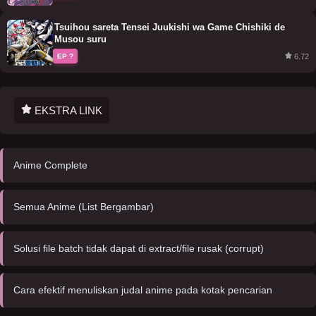
Tsuihou sareta Tensei Juukishi wa Game Chishiki de
Musou suru
6.72
EP ?
EKSTRA LINK
Anime Complete
Semua Anime (List Bergambar)
Solusi file batch tidak dapat di extract/file rusak (corrupt)
Cara efektif menuliskan judal anime pada kotak pencarian