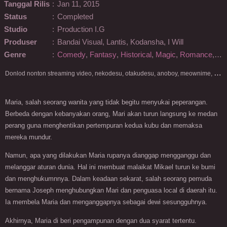
Tanggal Rilis
:
Jan 11, 2015
Status
:
Completed
Studio
:
Production I.G
Produser
:
Bandai Visual, Lantis, Kodansha, I Will
Genre
:
Comedy
,
Fantasy
,
Historical
,
Magic
,
Romance
,
Se
D
onlod nonton streaming video, nekodesu, otakudesu, anoboy, meownime, anitoki, meguminime, melody, oploverz, anoboy, nimegami, unduh, riie net, drivenime, myanimelist, MAL, kusonime, neonime, bstation, maxnime, Netflix, animeindo, anichin, crunchyroll, neonime, samehadaku, streaming, otakupoi, awsubs, anibatch, anikyojin, nekonime, kurogaze, zippyshare, vidio google drive, Muse Indonesia, kazefuri, iQIYI, Viu, Ani-One Asia, Animenonton, Otaku desu, Mangaku, Anibatch,Vidio, Genflix, Amazon Prime Video, 3GP, Mp4, 240p, Terlengkap.
Maria, salah seorang wanita yang tidak begitu menyukai peperangan.
Berbeda dengan kebanyakan orang, Mari akan turun langsung ke medan
perang guna menghentikan pertempuran kedua kubu dan memaksa
mereka mundur.
Namun, apa yang dilakukan Maria rupanya dianggap mengganggu dan
melanggar aturan dunia. Hal ini membuat malaikat Mikael turun ke bumi
dan menghukumnnya. Dalam keadaan sekarat, salah seorang pemuda
bernama Joseph menghubungkan Mari dan penguasa local di daerah itu.
Ia membela Maria dan menganggapnya sebagai dewi sesungguhnya.
Akhirnya, Maria di beri pengampunan dengan dua syarat tertentu.