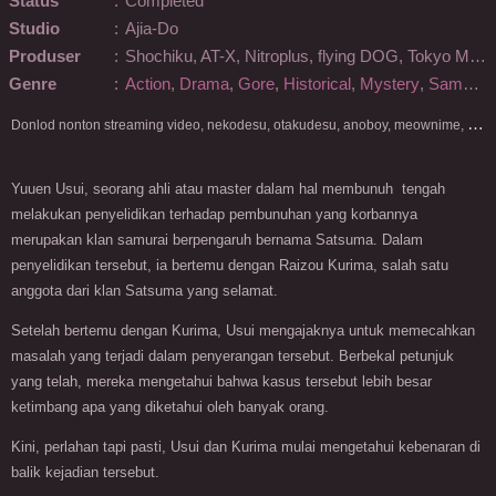
Status
:
Completed
Studio
:
Ajia-Do
Produser
:
Shochiku, AT-X, Nitroplus, flying DOG, Tokyo MX, Good Smile Company, Kansai Telecasting, Marui Group
Genre
:
Action
,
Drama
,
Gore
,
Historical
,
Mystery
,
Samurai
D
onlod nonton streaming video, nekodesu, otakudesu, anoboy, meownime, anitoki, meguminime, melody, oploverz, anoboy, nimegami, unduh, riie net, drivenime, myanimelist, MAL, kusonime, neonime, bstation, maxnime, Netflix, animeindo, anichin, crunchyroll, neonime, samehadaku, streaming, otakupoi, awsubs, anibatch, anikyojin, nekonime, kurogaze, zippyshare, vidio google drive, Muse Indonesia, kazefuri, iQIYI, Viu, Ani-One Asia, Animenonton, Otaku desu, Mangaku, Anibatch,Vidio, Genflix, Amazon Prime Video, 3GP, Mp4, 240p, Terlengkap.
Yuuen Usui, seorang ahli atau master dalam hal membunuh tengah
melakukan penyelidikan terhadap pembunuhan yang korbannya
merupakan klan samurai berpengaruh bernama Satsuma. Dalam
penyelidikan tersebut, ia bertemu dengan Raizou Kurima, salah satu
anggota dari klan Satsuma yang selamat.
Setelah bertemu dengan Kurima, Usui mengajaknya untuk memecahkan
masalah yang terjadi dalam penyerangan tersebut. Berbekal petunjuk
yang telah, mereka mengetahui bahwa kasus tersebut lebih besar
ketimbang apa yang diketahui oleh banyak orang.
Kini, perlahan tapi pasti, Usui dan Kurima mulai mengetahui kebenaran di
balik kejadian tersebut.