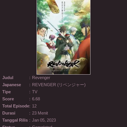
Judul
:
Revenger
Japanese
:
REVENGER (リベンジャー)
Tipe
:
TV
Score
:
6.68
Total Episode
:
12
Durasi
:
23 Menit
Tanggal Rilis
:
Jan 05, 2023