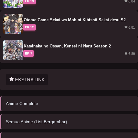
6.84
EP 13
Otome Game Sekai wa Mob ni Kibishii Sekai desu S2
6.81
EP 12
Katainaka no Ossan, Kensei ni Naru Season 2
6.89
EP ?
EKSTRA LINK
Anime Complete
Semua Anime (List Bergambar)