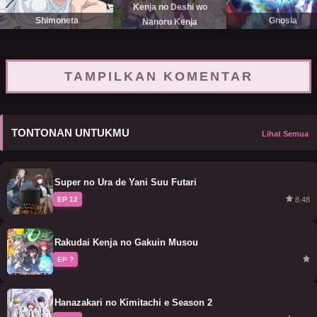
Kenja no Deshi wo
Shimoneta
Gnosia
Nanoru Kenja
TAMPILKAN KOMENTAR
TONTONAN UNTUKMU
Lihat Semua
Super no Ura de Yani Suu Futari
8.48
EP 12
Rakudai Kenja no Gakuin Musou
EP ?
Hanazakari no Kimitachi e Season 2