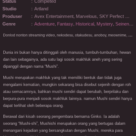
Status
:
Completed
Studio
:
Artland
Produser
:
Avex Entertainment, Marvelous, SKY Perfect Well Think, Delfi Sound
Genre
:
Adventure
,
Fantasy
,
Historical
,
Mystery
,
Seinen
,
Sl
D
onlod nonton streaming video, nekodesu, otakudesu, anoboy, meownime, anitoki, meguminime, melody, oploverz, anoboy, nimegami, unduh, riie net, drivenime, myanimelist, MAL, kusonime, neonime, bstation, maxnime, Netflix, animeindo, anichin, crunchyroll, neonime, samehadaku, streaming, otakupoi, awsubs, anibatch, anikyojin, nekonime, kurogaze, zippyshare, vidio google drive, Muse Indonesia, kazefuri, iQIYI, Viu, Ani-One Asia, Animenonton, Otaku desu, Mangaku, Anibatch,Vidio, Genflix, Amazon Prime Video, 3GP, Mp4, 240p, Terlengkap.
Dunia ini bukan hanya ditinggali oleh manusia, tumbuh-tumbuhan, hewan
dan lain sebagainya, ada satu lagi sosok makhluk aneh yang sering
dipanggil dengan nama “Mushi”.
Mushi merupakan makhluk yang tak memiliki bentuk dan tidak juga
mengalami kematian, mungkin sekarang bisa disebut sejenih dengan roh
atau semacamnya, bahkan mushi sendiri dapat berubah, berprilaku dan
berpura-pura menjadi sosok makhluk lainnya. namun Mushi sendiri hanya
dapat terlihat oleh beberapa orang.
Berawal dari kisah seorang pengembara bernama Ginko. Ia adalah
seorang “Mushi-shi”, Mushishi merupakan orang yang bertugas dalam
menangani kejadian yang bersangkutan dengan Mushi, mereka para