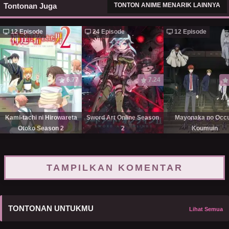
Tontonan Juga
TONTON ANIME MENARIK LAINNYA
12 Episode
24 Episode
12 Episode
6.77
7.24
Kami-tachi ni Hirowareta
Sword Art Online Season
Mayonaka no Occu
Otoko Season 2
2
Koumuin
TAMPILKAN KOMENTAR
TONTONAN UNTUKMU
Lihat Semua