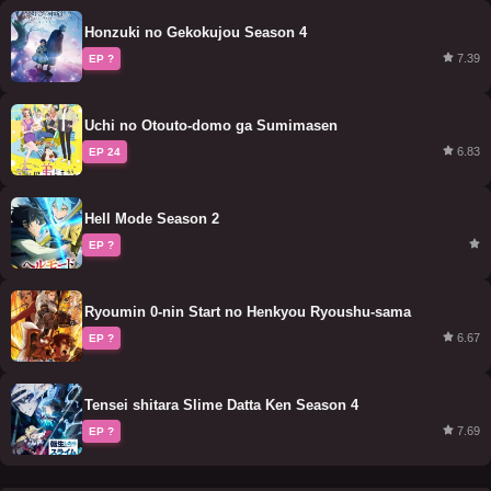
Honzuki no Gekokujou Season 4
7.39
EP ?
Uchi no Otouto-domo ga Sumimasen
6.83
EP 24
Hell Mode Season 2
EP ?
Ryoumin 0-nin Start no Henkyou Ryoushu-sama
6.67
EP ?
Tensei shitara Slime Datta Ken Season 4
7.69
EP ?