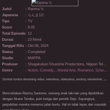
Judul
:
Ranma ½
Japanese
:
らんま1/2
Tipe
:
TV
Score
:
8.05
Total Episode
:
12
Durasi
:
23 Menit
Tanggal Rilis
:
Okt 06, 2024
Status
:
Completed
Studio
:
MAPPA
Produser
:
Shogakukan-Shueisha Productions, Nippon Television Network, Shogakukan, dugout
Genre
:
Action
,
Comedy
,
,
Martial Arts
,
Romance
,
School
,
D
onlod nonton streaming video, nekodesu, otakudesu, anoboy, meownime, anitoki, meguminime, melody, oploverz, anoboy, nimegami, unduh, riie net, drivenime, myanimelist, MAL, kusonime, neonime, bstation, maxnime, Netflix, animeindo, anichin, crunchyroll, neonime, samehadaku, streaming, otakupoi, awsubs, anibatch, anikyojin, nekonime, kurogaze, zippyshare, vidio google drive, Muse Indonesia, kazefuri, iQIYI, Viu, Ani-One Asia, Animenonton, Otaku desu, Mangaku, Anibatch,Vidio, Genflix, Amazon Prime Video, 3GP, Mp4, 240p, Terlengkap.
Menceritakan Ranma Saotome, seorang anak laki-laki yang dijodohkan
dengan Akane Tendou, putri ketiga dari pemilik Dojo. Sayangnya,
perjodohan mereka menemui jalan buntu. Hal ini tidak lepas dari masalah