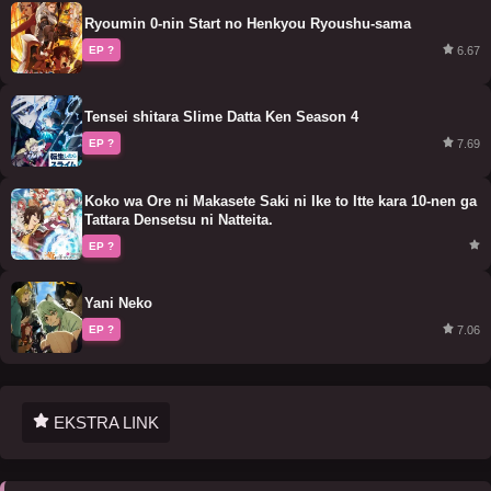
Ryoumin 0-nin Start no Henkyou Ryoushu-sama
6.67
EP ?
Tensei shitara Slime Datta Ken Season 4
7.69
EP ?
Koko wa Ore ni Makasete Saki ni Ike to Itte kara 10-nen ga
Tattara Densetsu ni Natteita.
EP ?
Yani Neko
7.06
EP ?
EKSTRA LINK