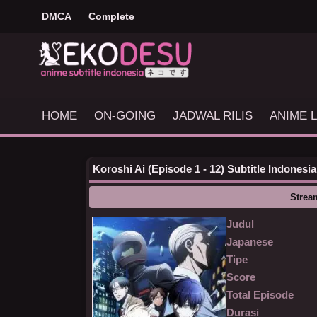
DMCA
Complete
HOME
ON-GOING
JADWAL RILIS
ANIME L
Koroshi Ai (Episode 1 - 12) Subtitle Indonesia
Strea
Judul
Japanese
Tipe
Score
Total Episode
Durasi