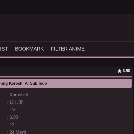
IST
BOOKMARK
FILTER ANIME
6.90
ming Koroshi Ai Sub Indo
:
Koroshi Ai
:
殺し愛
:
TV
:
6.90
:
12
:
24 Menit