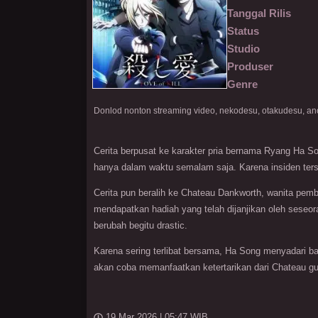
Tanggal Rilis
Status
Studio
Produser
Genre
Cerita berpusat ke karakter pria bernama Ryang Ha S
hanya dalam waktu semalam saja. Karena insiden ter
Cerita pun beralih ke Chateau Dankworth, wanita pem
mendapatkan hadiah yang telah dijanjikan oleh seseo
berubah begitu drastic.
Karena sering terlibat bersama, Ha Song menyadari ba
akan coba memanfaatkan ketertarikan dari Chateau gu
19 Mar 2026 | 05:47 WIB