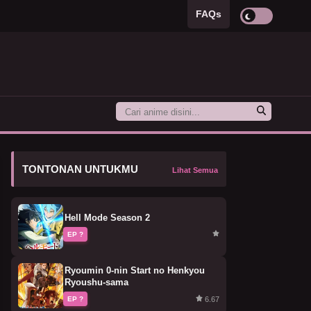
FAQs
TONTONAN UNTUKMU
Lihat Semua
Hell Mode Season 2
EP ?
Ryoumin 0-nin Start no Henkyou
Ryoushu-sama
6.67
EP ?