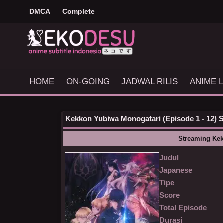
DMCA
Complete
HOME
ON-GOING
JADWAL RILIS
ANIME L
Kekkon Yubiwa Monogatari (Episode 1 - 12) S
Streaming Ke
Judul
Japanese
Tipe
Score
Total Episode
Durasi