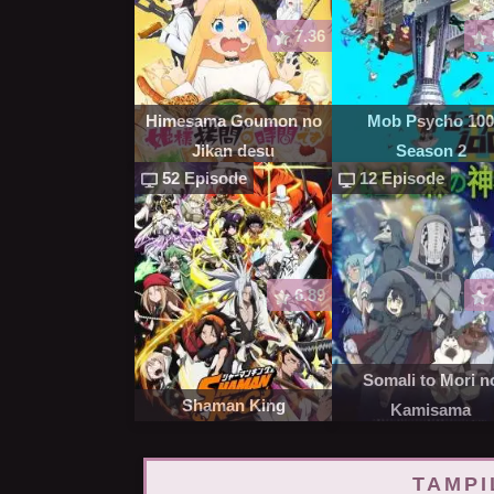
7.36
Himesama Goumon no
Mob Psycho 10
Jikan desu
Season 2
52 Episode
12 Episode
6.89
Somali to Mori n
Shaman King
Kamisama
TAMPI