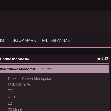
IST
BOOKMARK
FILTER ANIME
6.13
ubtitle Indonesia
kkon Yubiwa Monogatari Sub Indo
:
Kekkon Yubiwa Monogatari
:
結婚指輪物語
:
TV
:
6.13
:
12
:
23 Menit