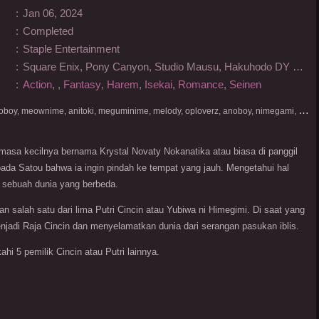
:
Jan 06, 2024
:
Completed
:
Staple Entertainment
:
Square Enix, Pony Canyon, Studio Mausu, Hakuhodo DY Music & Pictures, APDREAM
:
Action
,
,
Fantasy
,
Harem
,
Isekai
,
Romance
,
Seinen
D
onlod nonton streaming video, nekodesu, otakudesu, anoboy, meownime, anitoki, meguminime, melody, oploverz, anoboy, nimegami, unduh, riie net, drivenime, myanimelist, MAL, kusonime, neonime, bstation, maxnime, Netflix, animeindo, anichin, crunchyroll, neonime, samehadaku, streaming, otakupoi, awsubs, anibatch, anikyojin, nekonime, kurogaze, zippyshare, vidio google drive, Muse Indonesia, kazefuri, iQIYI, Viu, Ani-One Asia, Animenonton, Otaku desu, Mangaku, Anibatch,Vidio, Genflix, Amazon Prime Video, 3GP, Mp4, 240p, Terlengkap.
masa kecilnya bernama Krystal Novaty Nokanatika atau biasa di panggil
da Satou bahwa ia ingin pindah ke tempat yang jauh. Mengetahui hal
e sebuah dunia yang berbeda.
salah satu dari lima Putri Cincin atau Yubiwa ni Himegimi. Di saat yang
jadi Raja Cincin dan menyelamatkan dunia dari serangan pasukan iblis.
i 5 pemilik Cincin atau Putri lainnya.