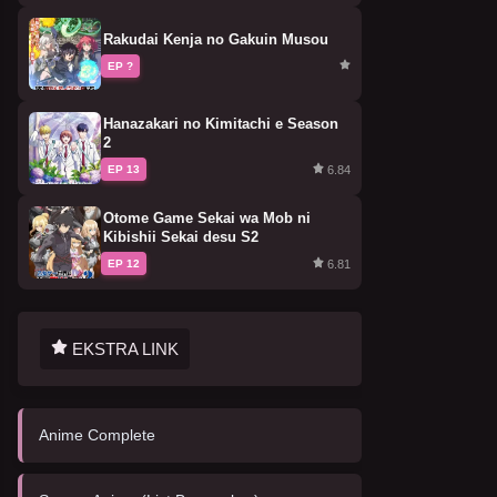
Rakudai Kenja no Gakuin Musou
EP ?
Hanazakari no Kimitachi e Season
2
6.84
EP 13
Otome Game Sekai wa Mob ni
Kibishii Sekai desu S2
6.81
EP 12
EKSTRA LINK
Anime Complete