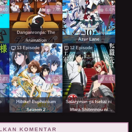
9.00
7.48
6.47
0
Danganronpa: The
Azur Lane
Animation
13 Episode
12 Episode
7.87
8.29
6.61
o
Hibike! Euphonium
Salaryman ga Isekai ni
Season 2
Ittara Shitennou ni
Natta Hanashi
LKAN KOMENTAR