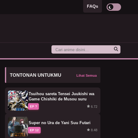
FAQs
TONTONAN UNTUKMU
Lihat Semua
Tsuihou sareta Tensei Juukishi wa
Game Chishiki de Musou suru
6.72
EP ?
Super no Ura de Yani Suu Futari
8.48
EP 12