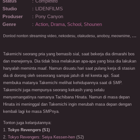
Status
:
Completed
Studio
:
LIDENFILMS
Produser
:
Pony Canyon
Genre
:
Action
,
Drama
,
School
,
Shounen
D
onlod nonton streaming video, nekodesu, otakudesu, anoboy, meownime, anitoki, meguminime, melody, oploverz, anoboy, nimegami, unduh, riie net, drivenime, myanimelist, MAL, kusonime, neonime, bstation, maxnime, Netflix, animeindo, anichin, crunchyroll, neonime, samehadaku, streaming, otakupoi, awsubs, anibatch, anikyojin, nekonime, kurogaze, zippyshare, vidio google drive, Muse Indonesia, kazefuri, iQIYI, Viu, Ani-One Asia, Animenonton, Otaku desu, Mangaku, Anibatch,Vidio, Genflix, Amazon Prime Video, 3GP, Mp4, 240p, Terlengkap.
Takemichi seorang pria yang bernasib sial, saat bekerja dia dimarahi bos
dan menejernya. Dia tidak bisa melakukan apa-apa yang bisa dia lakukan
hanyalah meminta maaf. Namun disuatu hari saat pulang kerja di stasiun
dia di dorong oleh seseorang sampai jatuh di rel kereta api. Saat
membuka matanya Takemichi melihat kehidupannya saat di SMP.
Takemichi juga mempunya seorang kekasih yang selalu
menyemangatinya namanya Tachibana Hinata. Namun di masa depan
Hinata ini meninggal dan Takemichi ingin merubah masa depan dengan
kembali lagi ke masa SMPnya.
Tonton juga kelanjutannya:
1.
Tokyo Revengers (S1)
2.
Tokyo Revengers: Seiya Kessen-hen
(S2)