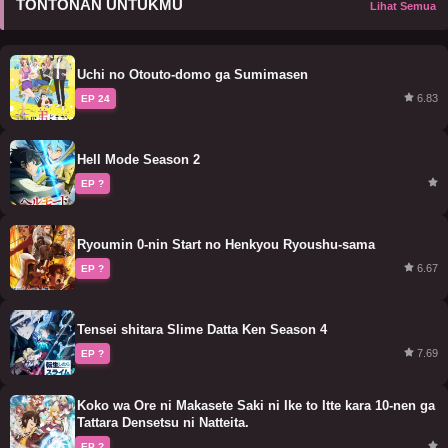
TONTONAN UNTUKMU
Lihat Semua
Uchi no Otouto-domo ga Sumimasen
6.83
EP 24
Hell Mode Season 2
EP ?
Ryoumin 0-nin Start no Henkyou Ryoushu-sama
6.67
EP ?
Tensei shitara Slime Datta Ken Season 4
7.69
EP ?
Koko wa Ore ni Makasete Saki ni Ike to Itte kara 10-nen ga
Tattara Densetsu ni Natteita.
EP ?