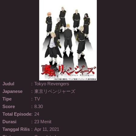
Judul
:
Tokyo Revengers
Japanese
:
東京リベンジャーズ
Tipe
:
TV
Score
:
8.30
Total Episode
:
24
Durasi
:
23 Menit
Tanggal Rilis
:
Apr 11, 2021