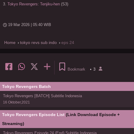
3.
Tokyo Revengers: Tenjiku-hen
(S3)
19 Mar 2026 | 05:40 WIB
Home
tokyo revs sub indo
eps 24
Bookmark
•
3
Tokyo Revengers Batch
Tokyo Revengers [BATCH] Subtitle Indonesia
16 Oktober,2021
Tokyo Revengers Episode List
(Link Download Episode +
Streaming)
Tokyo Revengers Episode 24 (End) Subtitle Indonesia