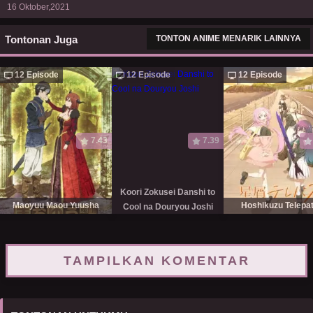
16 Oktober,2021
Tontonan Juga
TONTON ANIME MENARIK LAINNYA
12 Episode
12 Episode
12 Episode
7.43
7.39
Koori Zokusei Danshi to
Maoyuu Maou Yuusha
Hoshikuzu Telepa
Cool na Douryou Joshi
TAMPILKAN KOMENTAR