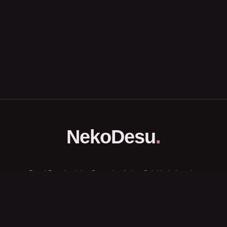
NekoDesu
.
Portal Download dan Streaming Anime Subtitle Indonesia.
Halaman