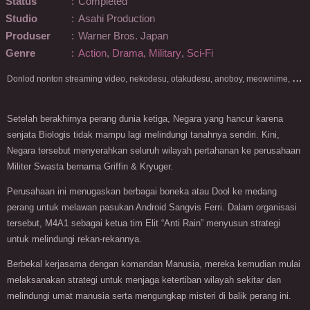
Status
:
Completed
Studio
:
Asahi Production
Produser
:
Warner Bros. Japan
Genre
:
Action
,
Drama
,
Military
,
Sci-Fi
D
onlod nonton streaming video, nekodesu, otakudesu, anoboy, meownime, anitoki, meguminime, melody, oploverz, anoboy, nimegami, unduh, riie net, drivenime, myanimelist, MAL, kusonime, neonime, bstation, maxnime, Netflix, animeindo, anichin, crunchyroll, neonime, samehadaku, streaming, otakupoi, awsubs, anibatch, anikyojin, nekonime, kurogaze, zippyshare, vidio google drive, Muse Indonesia, kazefuri, iQIYI, Viu, Ani-One Asia, Animenonton, Otaku desu, Mangaku, Anibatch,Vidio, Genflix, Amazon Prime Video, 3GP, Mp4, 240p, Terlengkap.
Setelah berakhirnya perang dunia ketiga, Negara yang hancur karena
senjata Biologis tidak mampu lagi melindungi tanahnya sendiri. Kini,
Negara tersebut menyerahkan seluruh wilayah pertahanan ke perusahaan
Militer Swasta bernama Griffin & Kryuger.
Perusahaan ini menugaskan berbagai boneka atau Dool ke medang
perang untuk melawan pasukan Android Sangvis Ferri. Dalam organisasi
tersebut, M4A1 sebagai ketua tim Elit “Anti Rain” menyusun strategi
untuk melindungi rekan-rekannya.
Berbekal kerjasama dengan komandan Manusia, mereka kemudian mulai
melaksanakan strategi untuk menjaga ketertiban wilayah sekitar dan
melindungi umat manusia serta mengungkap misteri di balik perang ini.