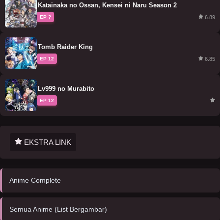
Katainaka no Ossan, Kensei ni Naru Season 2
6.89
EP ?
Tomb Raider King
6.85
EP 12
Lv999 no Murabito
EP 12
EKSTRA LINK
Anime Complete
Semua Anime (List Bergambar)