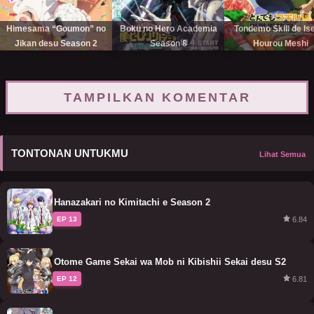
Himesama “Goumon” no
Boku no Hero Academia
Tondemo Skill de Is
Jikan desu Season 2
Season 8
Hourou Meshi
TAMPILKAN KOMENTAR
TONTONAN UNTUKMU
Lihat Semua
Hanazakari no Kimitachi e Season 2
6.84
EP 13
Otome Game Sekai wa Mob ni Kibishii Sekai desu S2
6.81
EP 12