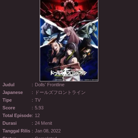
Judul
:
Dolls' Frontline
Japanese
:
ドールズフロントライン
Tipe
:
TV
Score
:
5.93
Total Episode
:
12
Durasi
:
24 Menit
Tanggal Rilis
:
Jan 08, 2022