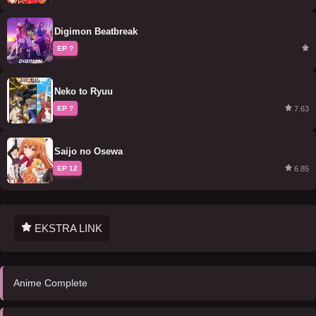
Digimon Beatbreak
EP ?
Neko to Ryuu
7.63
EP ?
Saijo no Osewa
6.85
EP 12
EKSTRA LINK
Anime Complete