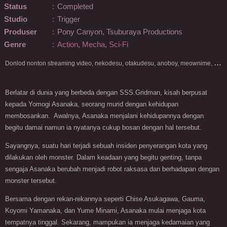
Status
:
Completed
Studio
:
Trigger
Produser
:
Pony Canyon, Tsuburaya Productions
Genre
:
Action
,
Mecha
,
Sci-Fi
D
onlod nonton streaming video, nekodesu, otakudesu, anoboy, meownime, anitoki, meguminime, melody, oploverz, anoboy, nimegami, unduh, riie net, drivenime, myanimelist, MAL, kusonime, neonime, bstation, maxnime, Netflix, animeindo, anichin, crunchyroll, neonime, samehadaku, streaming, otakupoi, awsubs, anibatch, anikyojin, nekonime, kurogaze, zippyshare, vidio google drive, Muse Indonesia, kazefuri, iQIYI, Viu, Ani-One Asia, Animenonton, Otaku desu, Mangaku, Anibatch,Vidio, Genflix, Amazon Prime Video, 3GP, Mp4, 240p, Terlengkap.
Berlatar di dunia yang berbeda dengan SSS.Gridman, kisah berpusat
kepada Yomogi Asanaka, seorang murid dengan kehidupan
membosankan. Awalnya, Asanaka menjalani kehidupannya dengan
begitu damai namun ia nyatanya cukup bosan dengan hal tersebut.
Sayangnya, suatu hari terjadi sebuah insiden penyerangan kota yang
dilakukan oleh monster. Dalam keadaan yang begitu genting, tanpa
sengaja Asanaka berubah menjadi robot raksasa dan berhadapan dengan
monster tersebut.
Bersama dengan rekan-rekannya seperti Chise Asukagawa, Gauma,
Koyomi Yamanaka, dan Yume Minami, Asanaka mulai menjaga kota
tempatnya tinggal. Sekarang, mampukan ia menjaga kedamaian yang