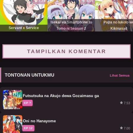
7.78
6.44
Isekai wa Smartphone to
Papa no Iukoto w
Servant x Service
Tomo ni Season 2
Kikinasai!
TAMPILKAN KOMENTAR
TONTONAN UNTUKMU
Lihat Semua
Futsutsuka na Akujo dewa Gozaimasu ga
7.53
EP ?
Oni no Hanayome
7.00
EP 12