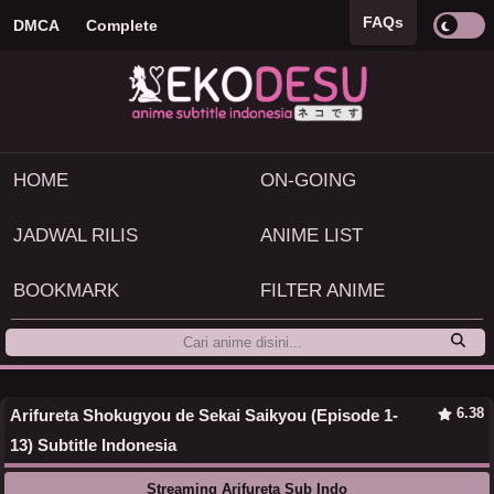
FAQs
DMCA
Complete
HOME
ON-GOING
JADWAL RILIS
ANIME LIST
BOOKMARK
FILTER ANIME
6.38
Arifureta Shokugyou de Sekai Saikyou (Episode 1-
13) Subtitle Indonesia
Streaming Arifureta Sub Indo