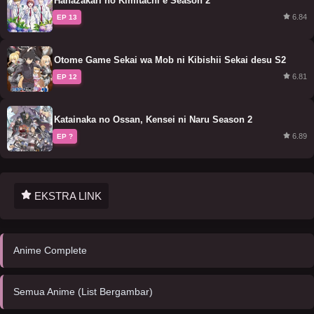
Hanazakari no Kimitachi e Season 2
6.84
EP 13
Otome Game Sekai wa Mob ni Kibishii Sekai desu S2
6.81
EP 12
Katainaka no Ossan, Kensei ni Naru Season 2
6.89
EP ?
EKSTRA LINK
Anime Complete
Semua Anime (List Bergambar)