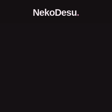
NekoDesu
.
Portal Download dan Streaming Anime Subtitle Indonesia.
Halaman
Beranda
FAQs
DCMA
Disclaimer