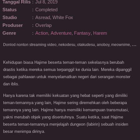
Tanggal Rilis
:
Jul 8, 2019
Status
:
Completed
Studio
:
Asread, White Fox
Produser
:
Overlap
Genre
:
Action
,
Adventure
,
Fantasy
,
Harem
D
onlod nonton streaming video, nekodesu, otakudesu, anoboy, meownime, anitoki, meguminime, melody, oploverz, anoboy, nimegami, unduh, riie net, drivenime, myanimelist, MAL, kusonime, neonime, bstation, maxnime, Netflix, animeindo, anichin, crunchyroll, neonime, samehadaku, streaming, otakupoi, awsubs, anibatch, anikyojin, nekonime, kurogaze, zippyshare, vidio google drive, Muse Indonesia, kazefuri, iQIYI, Viu, Ani-One Asia, Animenonton, Otaku desu, Mangaku, Anibatch,Vidio, Genflix, Amazon Prime Video, 3GP, Mp4, 240p, Terlengkap.
Kehidupan biasa Hajime beserta teman-teman sekelasnya berubah
drastis ketika mereka semua terpanggil ke dunia lain. Mereka dipanggil
sebagai pahlawan untuk menyelamatkan negeri dari serangan monster
dan iblis.
Hanya karena tak memiliki kekuatan yang hebat seperti yang dimiliki
teman-temannya yang lain, Hajime sering diremehkan oleh beberapa
temannya yang lain. Hajime hanya memiliki kemampuan transmutasi,
yakni merubah objek yang disentuhnya. Suatu ketika, saat Hajime
beserta teman-temannya menjelajah dungeon (labirin) sebuah insiden
besar menimpa dirinya.