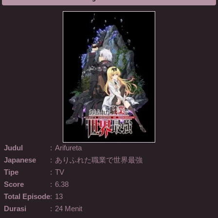
Judul
:
Arifureta
Japanese
:
ありふれた職業で世界最強
Tipe
:
TV
Score
:
6.38
Total Episode
:
13
Durasi
:
24 Menit