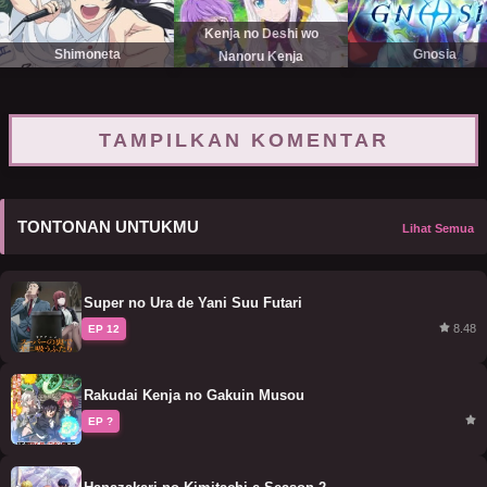
Kenja no Deshi wo
Shimoneta
Gnosia
Nanoru Kenja
TAMPILKAN KOMENTAR
TONTONAN UNTUKMU
Lihat Semua
Super no Ura de Yani Suu Futari
8.48
EP 12
Rakudai Kenja no Gakuin Musou
EP ?