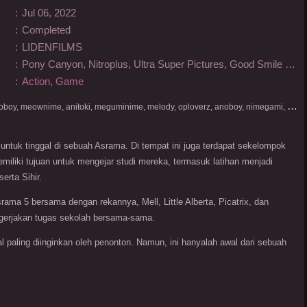
:
Jul 06, 2022
:
Completed
:
LIDENFILMS
:
Pony Canyon, Nitroplus, Ultra Super Pictures, Good Smile Company, Crunchyroll, JR East Marketing & Communications, BS NTV, Kadokawa
:
Action
,
Game
D
onlod nonton streaming video, nekodesu, otakudesu, anoboy, meownime, anitoki, meguminime, melody, oploverz, anoboy, nimegami, unduh, riie net, drivenime, myanimelist, MAL, kusonime, neonime, bstation, maxnime, Netflix, animeindo, anichin, crunchyroll, neonime, samehadaku, streaming, otakupoi, awsubs, anibatch, anikyojin, nekonime, kurogaze, zippyshare, vidio google drive, Muse Indonesia, kazefuri, iQIYI, Viu, Ani-One Asia, Animenonton, Otaku desu, Mangaku, Anibatch,Vidio, Genflix, Amazon Prime Video, 3GP, Mp4, 240p, Terlengkap.
ntuk tinggal di sebuah Asrama. Di tempat ini juga terdapat sekelompok
miliki tujuan untuk mengejar studi mereka, termasuk latihan menjadi
erta Sihir.
Asrama 5 bersama dengan rekannya, Mell, Little Alberta, Picatrix, dan
gerjakan tugas sekolah bersama-sama.
 paling diinginkan oleh penonton. Namun, ini hanyalah awal dari sebuah