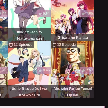
7.44
6.64
7.65
u
Inugami-san to
Grisaia no Kajitsu
Nekoyama-san
12 Episode
12 Episode
8.28
8.45
7.57
o
Sono Bisque Doll wa
Akuyaku Reijou Tensei
3
Koi wo Suru
Ojisan