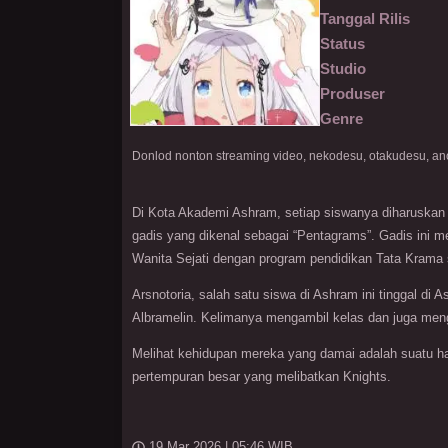
Tanggal Rilis
Status
Studio
Produser
Genre
Di Kota Akademi Ashram, setiap siswanya diharuskan u
gadis yang dikenal sebagai “Pentagrams”. Gadis ini me
Wanita Sejati dengan program pendidikan Tata Krama s
Arsnotoria, salah satu siswa di Ashram ini tinggal di 
Albramelin. Kelimanya mengambil kelas dan juga men
Melihat kehidupan mereka yang damai adalah suatu hal
pertempuran besar yang melibatkan Knights.
19 Mar 2026 | 05:46 WIB