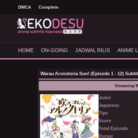
DMCA
Complete
HOME
ON-GOING
JADWAL RILIS
ANIME L
Warau Arsnotoria Sun! (Episode 1 - 12) Subtit
Streaming W
Judul
Japanese
Tipe
Score
Total Episode
Durasi