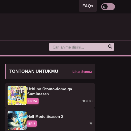
FAQs
TONTONAN UNTUKMU
Lihat Semua
Uchi no Otouto-domo ga
Sumimasen
6.83
EP 24
Hell Mode Season 2
EP ?