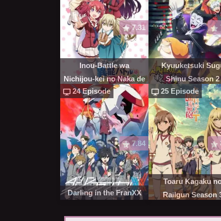
7.31
Inou-Battle wa
Kyuuketsuki Sug
Nichijou-kei no Naka de
Shinu Season 2
24 Episode
25 Episode
7.84
Toaru Kagaku n
Darling in the FranXX
Railgun Season 