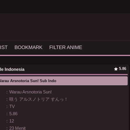
IST
BOOKMARK
FILTER ANIME
5.86
le Indonesia
arau Arsnotoria Sun! Sub Indo
:
Warau Arsnotoria Sun!
:
咲う アルスノトリア すんっ！
:
TV
:
5.86
:
12
:
23 Menit