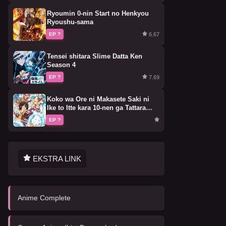
Ryoumin 0-nin Start no Henkyou
Ryoushu-sama
6.67
EP ?
Tensei shitara Slime Datta Ken
Season 4
7.69
EP ?
Koko wa Ore ni Makasete Saki ni
Ike to Itte kara 10-nen ga Tattara
Densetsu ni Natteita.
EP ?
EKSTRA LINK
Anime Complete