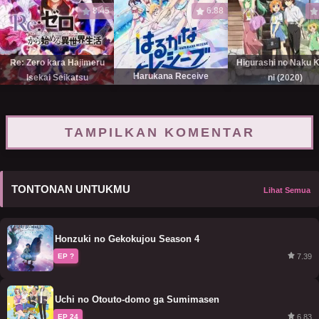
8.45
6.88
Re: Zero kara Hajimeru
Higurashi no Naku 
Harukana Receive
Isekai Seikatsu
ni (2020)
TAMPILKAN KOMENTAR
TONTONAN UNTUKMU
Lihat Semua
Honzuki no Gekokujou Season 4
7.39
EP ?
Uchi no Otouto-domo ga Sumimasen
6.83
EP 24