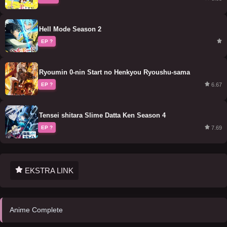
Hell Mode Season 2
EP ?
Ryoumin 0-nin Start no Henkyou Ryoushu-sama
6.67
EP ?
Tensei shitara Slime Datta Ken Season 4
7.69
EP ?
EKSTRA LINK
Anime Complete