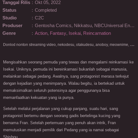
Tanggal Rilis
:
Okt 05, 2022
Status
:
Completed
Studio
:
C2C
Produser
:
Gentosha Comics, Nikkatsu, NBCUniversal Entertainment Japan, JR East Marketing & Communications, Micro Magazine Publishing, BS Asahi, GREE Entertainment, Micro House
Genre
:
Action
,
Fantasy
,
Isekai
,
Reincarnation
D
onlod nonton streaming video, nekodesu, otakudesu, anoboy, meownime, anitoki, meguminime, melody, oploverz, anoboy, nimegami, unduh, riie net, drivenime, myanimelist, MAL, kusonime, neonime, bstation, maxnime, Netflix, animeindo, anichin, crunchyroll, neonime, samehadaku, streaming, otakupoi, awsubs, anibatch, anikyojin, nekonime, kurogaze, zippyshare, vidio google drive, Muse Indonesia, kazefuri, iQIYI, Viu, Ani-One Asia, Animenonton, Otaku desu, Mangaku, Anibatch,Vidio, Genflix, Amazon Prime Video, 3GP, Mp4, 240p, Terlengkap.
Mengisahkan seorang pemuda yang tewas dan mengalami reinkarnasi ke
Isekai. Uniknya, pemuda ini bereinkarnasi bukanlah sebagai manusia,
melainkan sebagai pedang. Awalnya, sang protagonist merasa terkejut
dengan kejadian yang menimpanya. Walau begitu, ia bertekad untuk
memaksimalkan seluruh potensinya agar penggunanya bisa
memanfaatkan kekuatan yang ia punya.
Setelah melalui perjalanan yang cukup panjang, suatu hari, sang
protagonist bertemu dengan seorang gadis bertelinga kucing yang
bernama Fran. Setelah pertemuan yang penuh akan intrik, Fran
memutuskan menjadi pemilik dari Pedang yang ia namai sebagai
Shishou.