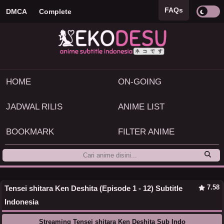
FAQs
DMCA
Complete
HOME
ON-GOING
JADWAL RILIS
ANIME LIST
BOOKMARK
FILTER ANIME
7.58
Tensei shitara Ken Deshita (Episode 1 - 12) Subtitle
Indonesia
Streaming Tensei shitara Ken Deshita Sub Indo