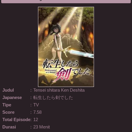
Judul
:
Tensei shitara Ken Deshita
Japanese
:
転生したら剣でした
Tipe
:
TV
Score
:
7.58
Total Episode
:
12
Durasi
:
23 Menit