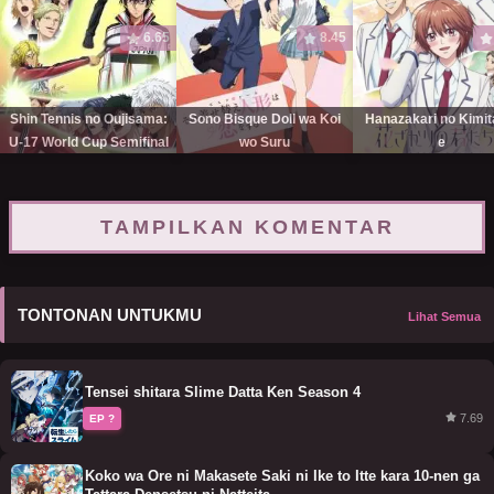
6.65
8.45
Shin Tennis no Oujisama:
Sono Bisque Doll wa Koi
Hanazakari no Kimit
U-17 World Cup Semifinal
wo Suru
e
TAMPILKAN KOMENTAR
TONTONAN UNTUKMU
Lihat Semua
Tensei shitara Slime Datta Ken Season 4
7.69
EP ?
Koko wa Ore ni Makasete Saki ni Ike to Itte kara 10-nen ga