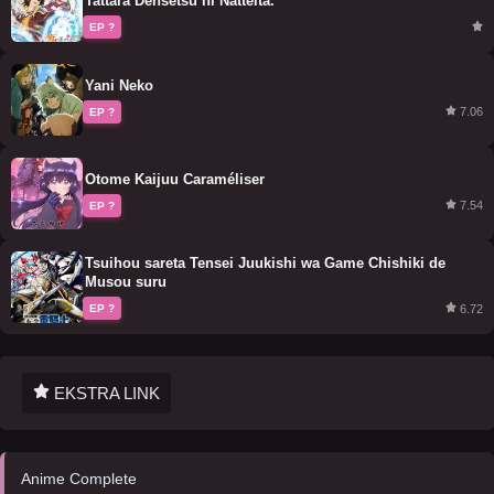
Tattara Densetsu ni Natteita.
EP ?
Yani Neko
7.06
EP ?
Otome Kaijuu Caraméliser
7.54
EP ?
Tsuihou sareta Tensei Juukishi wa Game Chishiki de
Musou suru
6.72
EP ?
EKSTRA LINK
Anime Complete