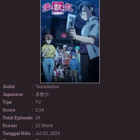
Judul
:
Tasuuketsu
Japanese
:
多数欠
Tipe
:
TV
Score
:
5.54
Total Episode
:
24
Durasi
:
22 Menit
Tanggal Rilis
:
Jul 03, 2024