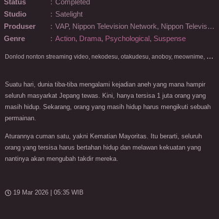
Status
:
Completed
Studio
:
Satelight
Produser
:
VAP, Nippon Television Network, Nippon Television Music, BS NTV, Marui Group, COMICSMART, NetEase, Team Kawadon
Genre
:
Action
,
Drama
,
Psychological
,
Suspense
D
onlod nonton streaming video, nekodesu, otakudesu, anoboy, meownime, anitoki, meguminime, melody, oploverz, anoboy, nimegami, unduh, riie net, drivenime, myanimelist, MAL, kusonime, neonime, bstation, maxnime, Netflix, animeindo, anichin, crunchyroll, neonime, samehadaku, streaming, otakupoi, awsubs, anibatch, anikyojin, nekonime, kurogaze, zippyshare, vidio google drive, Muse Indonesia, kazefuri, iQIYI, Viu, Ani-One Asia, Animenonton, Otaku desu, Mangaku, Anibatch,Vidio, Genflix, Amazon Prime Video, 3GP, Mp4, 240p, Terlengkap.
Suatu hari, dunia tiba-tiba mengalami kejadian aneh yang mana hampir
seluruh masyarkat Jepang tewas. Kini, hanya tersisa 1 juta orang yang
masih hidup. Sekarang, orang yang masih hidup harus mengikuti sebuah
permainan.
Aturannya cuman satu, yakni Kematian Mayoritas. Itu berarti, seluruh
orang yang tersisa harus bertahan hidup dan melawan kekuatan yang
nantinya akan mengubah takdir mereka.
19 Mar 2026 | 05:35 WIB