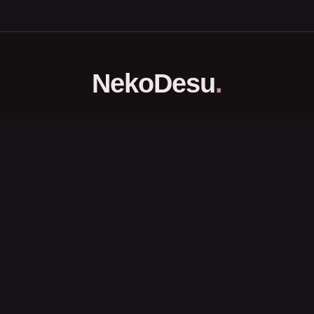
NekoDesu
.
Portal Download dan Streaming Anime Subtitle Indonesia.
Halaman
Beranda
FAQs
DCMA