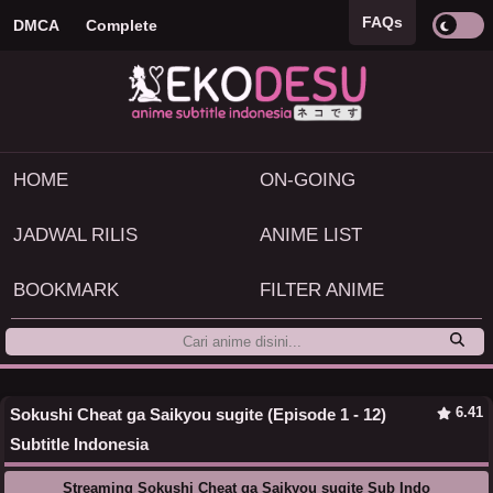
FAQs
DMCA
Complete
HOME
ON-GOING
JADWAL RILIS
ANIME LIST
BOOKMARK
FILTER ANIME
6.41
Sokushi Cheat ga Saikyou sugite (Episode 1 - 12)
Subtitle Indonesia
Streaming Sokushi Cheat ga Saikyou sugite Sub Indo