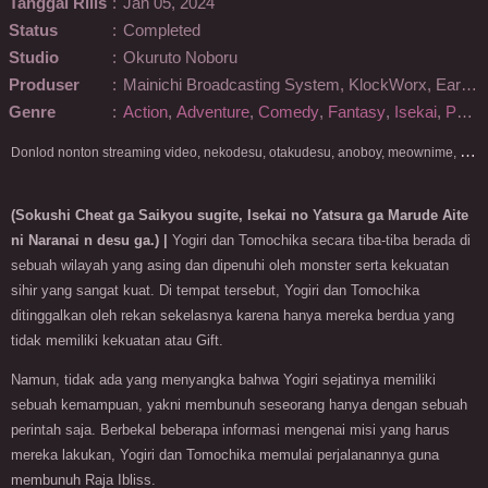
Tanggal Rilis
:
Jan 05, 2024
Status
:
Completed
Studio
:
Okuruto Noboru
Produser
:
Mainichi Broadcasting System, KlockWorx, Earth Star Entertainment, Tokyo MX, BS11, JR East Marketing & Communications, Nichion, MAGNET, AQUA ARIS
Genre
:
Action
,
Adventure
,
Comedy
,
Fantasy
,
Isekai
,
Parody
D
onlod nonton streaming video, nekodesu, otakudesu, anoboy, meownime, anitoki, meguminime, melody, oploverz, anoboy, nimegami, unduh, riie net, drivenime, myanimelist, MAL, kusonime, neonime, bstation, maxnime, Netflix, animeindo, anichin, crunchyroll, neonime, samehadaku, streaming, otakupoi, awsubs, anibatch, anikyojin, nekonime, kurogaze, zippyshare, vidio google drive, Muse Indonesia, kazefuri, iQIYI, Viu, Ani-One Asia, Animenonton, Otaku desu, Mangaku, Anibatch,Vidio, Genflix, Amazon Prime Video, 3GP, Mp4, 240p, Terlengkap.
(Sokushi Cheat ga Saikyou sugite, Isekai no Yatsura ga Marude Aite
ni Naranai n desu ga.) |
Yogiri dan Tomochika secara tiba-tiba berada di
sebuah wilayah yang asing dan dipenuhi oleh monster serta kekuatan
sihir yang sangat kuat. Di tempat tersebut, Yogiri dan Tomochika
ditinggalkan oleh rekan sekelasnya karena hanya mereka berdua yang
tidak memiliki kekuatan atau Gift.
Namun, tidak ada yang menyangka bahwa Yogiri sejatinya memiliki
sebuah kemampuan, yakni membunuh seseorang hanya dengan sebuah
perintah saja. Berbekal beberapa informasi mengenai misi yang harus
mereka lakukan, Yogiri dan Tomochika memulai perjalanannya guna
membunuh Raja Ibliss.