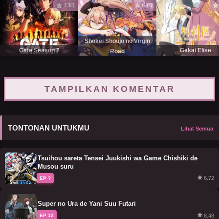
7.91
6.87
Shokei Shoujo no Virgin
Gate Season 2
Gekai Elise
Road
TAMPILKAN KOMENTAR
TONTONAN UNTUKMU
Lihat Semua
Tsuihou sareta Tensei Juukishi wa Game Chishiki de
Musou suru
6.72
EP ?
Super no Ura de Yani Suu Futari
8.48
EP 12