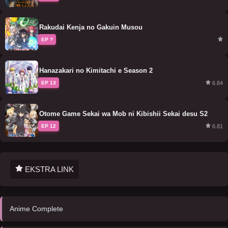
Rakudai Kenja no Gakuin Musou
EP ?
Hanazakari no Kimitachi e Season 2
6.84
EP 13
Otome Game Sekai wa Mob ni Kibishii Sekai desu S2
6.81
EP 12
EKSTRA LINK
Anime Complete