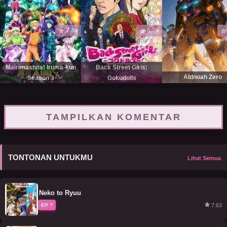
7.84
6.76
Mairimashita! Iruma-kun
Back Street Girls:
Aldnoah Zero
Season 3
Gokudolls
TAMPILKAN KOMENTAR
TONTONAN UNTUKMU
Lihat Semua
Neko to Ryuu
7.63
EP ?