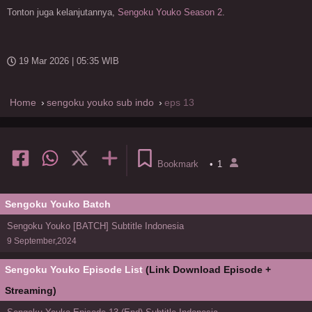
Tonton juga kelanjutannya,
Sengoku Youko Season 2
.
19 Mar 2026 | 05:35 WIB
Home
sengoku youko sub indo
eps 13
Bookmark
•
1
Sengoku Youko Batch
Sengoku Youko [BATCH] Subtitle Indonesia
9 September,2024
Sengoku Youko Episode List
(Link Download Episode +
Streaming)