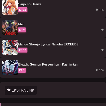
Saijo no Osewa
6.85
EP 12
Mao
EP ?
Mahou Shoujo Lyrical Nanoha EXCEEDS
EP 12
Bleach: Sennen Kessen-hen - Kashin-tan
8.66
EP ?
EKSTRA LINK