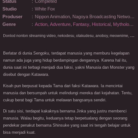
Status
:
Completed
Studio
:
White Fox
Produser
:
Nippon Animation, Nagoya Broadcasting Network, Crunchyroll, ABC Animation, FuRyu, Mixer, NetEase, BS Asahi, Bandai Namco Music Live, ABC Frontier
Genre
:
Action
,
Adventure
,
Fantasy
,
Historical
,
Mythology
,
D
onlod nonton streaming video, nekodesu, otakudesu, anoboy, meownime, anitoki, meguminime, melody, oploverz, anoboy, nimegami, unduh, riie net, drivenime, myanimelist, MAL, kusonime, neonime, bstation, maxnime, Netflix, animeindo, anichin, crunchyroll, neonime, samehadaku, streaming, otakupoi, awsubs, anibatch, anikyojin, nekonime, kurogaze, zippyshare, vidio google drive, Muse Indonesia, kazefuri, iQIYI, Viu, Ani-One Asia, Animenonton, Otaku desu, Mangaku, Anibatch,Vidio, Genflix, Amazon Prime Video, 3GP, Mp4, 240p, Terlengkap.
Berlatar di dunia Sengoku, terdapat manusia yang memburu kegelapan
namun ada juga yang hidup berdampingan dengannya. Karena hal itu,
dunia saat ini terbagi menjadi dua faksi, yakni Manusia dan Monster yang
disebut dengan Katawara.
Kisah pun berpusat kepada Tama dari faksi Katawara. Ia mencintai
manusia dan bersumpah untuk melindungi mereka dari kejahatan. Tentu,
cukup berat bagi Tama untuk melawan bangsanya sendiri.
Di satu sisi, terdapat kakaknya bernama Jinka yang justru membenci
manusia. Walau begitu, keduanya tetap berpetualang dengan seorang
pendekar penakut bernama Shinsuke yang saat ini tengah belajar untuk
bisa menjadi kuat.