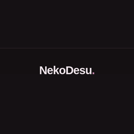
NekoDesu
.
Portal Download dan Streaming Anime Subtitle Indonesia.
Halaman