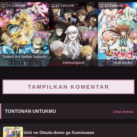
24 Episode
12 Episode
12 Episode
7.86
7.92
Sword Art Online Season
Jormungand
Vivid Strike
3
TAMPILKAN KOMENTAR
TONTONAN UNTUKMU
Lihat Semua
Uchi no Otouto-domo ga Sumimasen