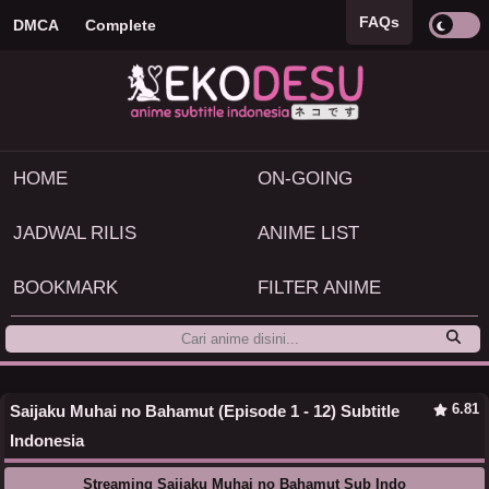
FAQs
DMCA
Complete
HOME
ON-GOING
JADWAL RILIS
ANIME LIST
BOOKMARK
FILTER ANIME
6.81
Saijaku Muhai no Bahamut (Episode 1 - 12) Subtitle
Indonesia
Streaming Saijaku Muhai no Bahamut Sub Indo