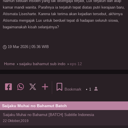
Namun sebuah insiden yang tak disengaja terjadi, Lux terjatuh dari atap
kamar mandi wanita. Parahnya ia terjatuh tepat diatas putri kerajaan baru,
Atismata Lisesharte. Karena tak terima akan kejadian tersebut, akhirnya
Atismata mengajak Lux untuk berduel tepat di hadapan seluruh siswa,
bagaimanakah kisah selanjutnya?
19 Mar 2026 | 05:36 WIB
Home
saijaku bahamut sub indo
eps 12
Bookmark
•
1
Saijaku Muhai no Bahamut Batch
Saijaku Muhai no Bahamut [BATCH] Subtitle Indonesia
22 Oktober,2019