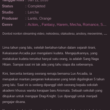
Tanggal Rilis
:
Jan 11, 2016
Status
:
Completed
Studio
:
Lerche
Produser
:
Lantis, Orange
Genre
:
Action
,
,
Fantasy
,
Harem
,
Mecha
,
Romance
,
School
D
onlod nonton streaming video, nekodesu, otakudesu, anoboy, meownime, anitoki, meguminime, melody, oploverz, anoboy, nimegami, unduh, riie net, drivenime, myanimelist, MAL, kusonime, neonime, bstation, maxnime, Netflix, animeindo, anichin, crunchyroll, neonime, samehadaku, streaming, otakupoi, awsubs, anibatch, anikyojin, nekonime, kurogaze, zippyshare, vidio google drive, Muse Indonesia, kazefuri, iQIYI, Viu, Ani-One Asia, Animenonton, Otaku desu, Mangaku, Anibatch,Vidio, Genflix, Amazon Prime Video, 3GP, Mp4, 240p, Terlengkap.
Lima tahun yang lalu, setelah bertahun-tahun dalam sejarah tirani,
Kekaisaran Arcadia pun mengalami kudeta. Mengejutkannya, yang
melakukan kudeta tersebut hanyal satu orang, ia adalah Sang Naga
Hitam. Sampai saat ini tak ada yang tahu siapa dia sebenarnya.
Kini, bercerita tentang seorang remaja bernama Lux Arcadia, ia
merupakan mantan pangeran kekaisaran yang telah digulingkan 5 tahun
yang lalu. Saat ini ia sedang dipanggil oleh seorang kepala sekolah
akademi khusus wanita kerajaan baru Arismata. Sebuah sekolah yang
ditujukan untuk mengajar Drag-Knight. Lux dipanggil untuk menjadi
pengajar disana.