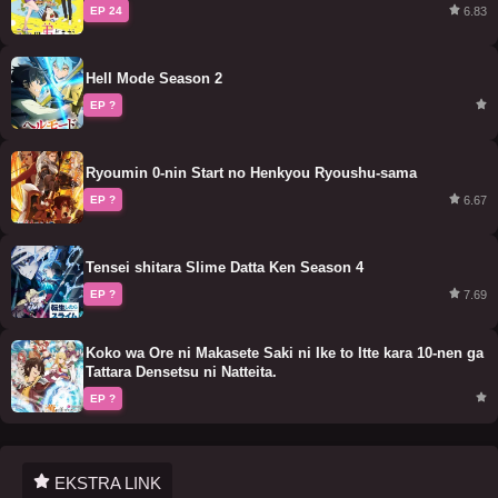
6.83
EP 24
Hell Mode Season 2
EP ?
Ryoumin 0-nin Start no Henkyou Ryoushu-sama
6.67
EP ?
Tensei shitara Slime Datta Ken Season 4
7.69
EP ?
Koko wa Ore ni Makasete Saki ni Ike to Itte kara 10-nen ga
Tattara Densetsu ni Natteita.
EP ?
EKSTRA LINK