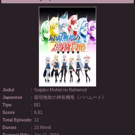
Judul
:
Saijaku Muhai no Bahamut
Japanese
:
最弱無敗の神装機竜《バハムート》
Tipe
:
BD
Score
:
6.81
Total Episode
:
12
Durasi
:
23 Menit