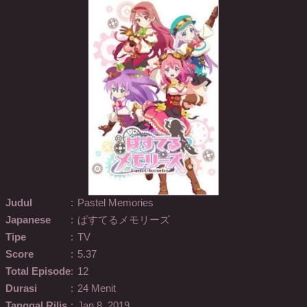
Judul
:
Pastel Memories
Japanese
:
ぱすてるメモリーズ
Tipe
:
TV
Score
:
5.37
Total Episode
:
12
Durasi
:
24 Menit
Tanggal Rilis
:
Jan 8, 2019