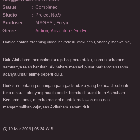
Status
:
Completed
Studio
:
Project No.9
Produser
:
MAGES., Furyu
Genre
:
Action
,
Adventure
,
Sci-Fi
D
onlod nonton streaming video, nekodesu, otakudesu, anoboy, meownime, anitoki, meguminime, melody, oploverz, anoboy, nimegami, unduh, riie net, drivenime, myanimelist, MAL, kusonime, neonime, bstation, maxnime, Netflix, animeindo, anichin, crunchyroll, neonime, samehadaku, streaming, otakupoi, awsubs, anibatch, anikyojin, nekonime, kurogaze, zippyshare, vidio google drive, Muse Indonesia, kazefuri, iQIYI, Viu, Ani-One Asia, Animenonton, Otaku desu, Mangaku, Anibatch,Vidio, Genflix, Amazon Prime Video, 3GP, Mp4, 240p, Terlengkap.
Dulu Akihabara merupakan surga bagi para otaku, namun sekarang
semuanya telah berubah. Akihabara menjadi pusat perkantoran tanpa
adanya unsur anime seperti dulu.
Berkisah tentang perjuangan para gadis otaku yang berada di sebuah
toko otaku. Toko yang masih berdiri berada di sudut kota Akihabara.
Bersama-sama, mereka mencoba untuk melawan arus dan
mengembalikan kejayaan Akihabara seperti dulu.
19 Mar 2026 | 05:34 WIB