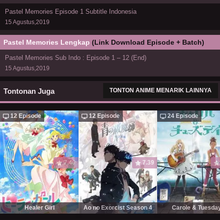
Pastel Memories Episode 1 Subtitle Indonesia
15 Agustus,2019
Pastel Memories Lengkap
(Link Download Episode + Batch)
Pastel Memories Sub Indo : Episode 1 – 12 (End)
15 Agustus,2019
Tontonan Juga
TONTON ANIME MENARIK LAINNYA
12 Episode
12 Episode
24 Episode
7.40
7.39
Healer Girl
Ao no Exorcist Season 4
Carole & Tuesda