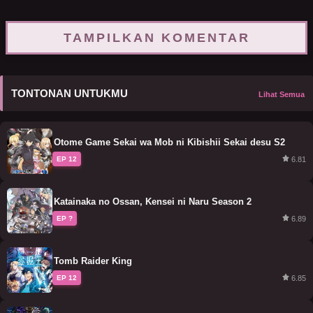
TAMPILKAN KOMENTAR
TONTONAN UNTUKMU
Lihat Semua
Otome Game Sekai wa Mob ni Kibishii Sekai desu S2
6.81
EP 12
Katainaka no Ossan, Kensei ni Naru Season 2
6.89
EP ?
Tomb Raider King
6.85
EP 12