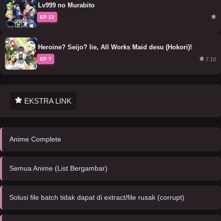
Lv999 no Murabito
EP 12
Heroine? Seijo? Iie, All Works Maid desu (Hokori)!
7.10
EP ?
EKSTRA LINK
Anime Complete
Semua Anime (List Bergambar)
Solusi file batch tidak dapat di extract/file rusak (corrupt)