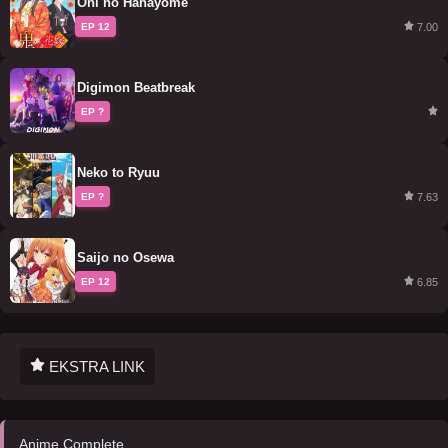
Oni no Hanayome
7.00
EP 12
Digimon Beatbreak
EP ?
Neko to Ryuu
7.63
EP ?
Saijo no Osewa
6.85
EP 12
EKSTRA LINK
Anime Complete