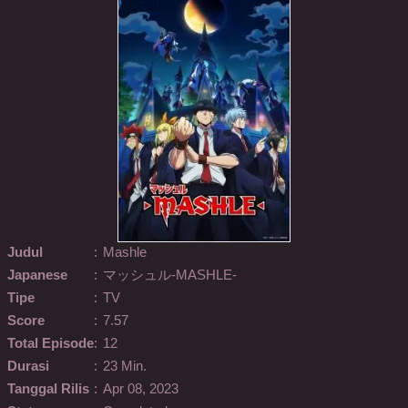
Judul
:
Mashle
Japanese
:
マッシュル-MASHLE-
Tipe
:
TV
Score
:
7.57
Total Episode
:
12
Durasi
:
23 Min.
Tanggal Rilis
:
Apr 08, 2023