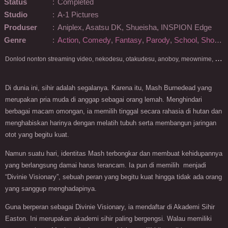
Status
:
Completed
Studio
:
A-1 Pictures
Produser
:
Aniplex, Asatsu DK, Shueisha, INSPION Edge
Genre
:
Action
,
Comedy
,
Fantasy
,
Parody
,
School
,
Shounen
D
onlod nonton streaming video, nekodesu, otakudesu, anoboy, meownime, anitoki, meguminime, melody, oploverz, anoboy, nimegami, unduh, riie net, drivenime, myanimelist, MAL, kusonime, neonime, bstation, maxnime, Netflix, animeindo, anichin, crunchyroll, neonime, samehadaku, streaming, otakupoi, awsubs, anibatch, anikyojin, nekonime, kurogaze, zippyshare, vidio google drive, Muse Indonesia, kazefuri, iQIYI, Viu, Ani-One Asia, Animenonton, Otaku desu, Mangaku, Anibatch,Vidio, Genflix, Amazon Prime Video, 3GP, Mp4, 240p, Terlengkap.
Di dunia ini, sihir adalah segalanya. Karena itu, Mash Burnedead yang
merupakan pria muda di anggap sebagai orang lemah. Menghindari
berbagai macam omongan, ia memilih tinggal secara rahasia di hutan dan
menghabiskan harinya dengan melatih tubuh serta membangun jaringan
otot yang begitu kuat.
Namun suatu hari, identitas Mash terbongkar dan membuat kehidupannya
yang berlangsung damai harus terancam. Ia pun di memilih menjadi
“Divinie Visionary”, sebuah peran yang begitu kuat hingga tidak ada orang
yang sanggup menghadapinya.
Guna berperan sebagai Divinie Visionary, ia mendaftar di Akademi Sihir
Easton. Ini merupakan akademi sihir paling bergengsi. Walau memiliki