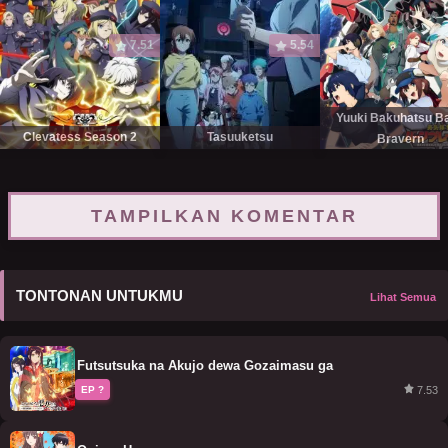
7.51
5.54
Yuuki Bakuhatsu B
Clevatess Season 2
Tasuuketsu
Bravern
TAMPILKAN KOMENTAR
TONTONAN UNTUKMU
Lihat Semua
Futsutsuka na Akujo dewa Gozaimasu ga
7.53
EP ?