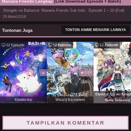
Manaria Friends Lengkap
(Link Download Episode + Batch)
Shingeki no Bahamut: Manaria Friends Sub Indo : Episode 1 – 10 (End)
29 Maret,2019
Tontonan Juga
TONTON ANIME MENARIK LAINNYA
12 Episode
12 Episode
12 Episode
6.24
Eiyuuou, Bu wo Kiw
Kinoko Inu
Wizard Barristers
Tame Tenseisu
TAMPILKAN KOMENTAR