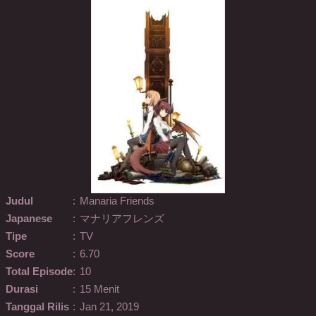
Judul
:
Manaria Friends
Japanese
:
マナリアフレンズ
Tipe
:
TV
Score
:
6.70
Total Episode
:
10
Durasi
:
15 Menit
Tanggal Rilis
:
Jan 21, 2019