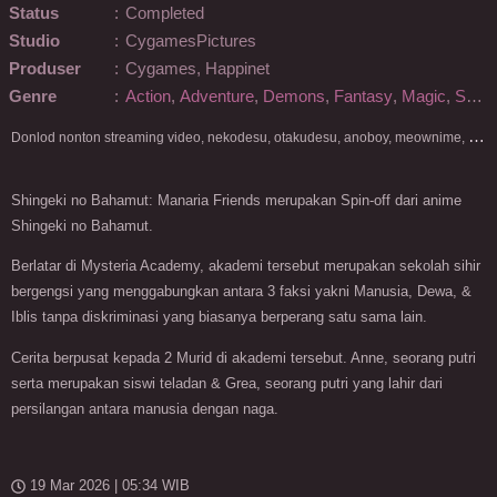
Status
:
Completed
Studio
:
CygamesPictures
Produser
:
Cygames, Happinet
Genre
:
Action
,
Adventure
,
Demons
,
Fantasy
,
Magic
,
Supernatural
D
onlod nonton streaming video, nekodesu, otakudesu, anoboy, meownime, anitoki, meguminime, melody, oploverz, anoboy, nimegami, unduh, riie net, drivenime, myanimelist, MAL, kusonime, neonime, bstation, maxnime, Netflix, animeindo, anichin, crunchyroll, neonime, samehadaku, streaming, otakupoi, awsubs, anibatch, anikyojin, nekonime, kurogaze, zippyshare, vidio google drive, Muse Indonesia, kazefuri, iQIYI, Viu, Ani-One Asia, Animenonton, Otaku desu, Mangaku, Anibatch,Vidio, Genflix, Amazon Prime Video, 3GP, Mp4, 240p, Terlengkap.
Shingeki no Bahamut: Manaria Friends merupakan Spin-off dari anime
Shingeki no Bahamut.
Berlatar di Mysteria Academy, akademi tersebut merupakan sekolah sihir
bergengsi yang menggabungkan antara 3 faksi yakni Manusia, Dewa, &
Iblis tanpa diskriminasi yang biasanya berperang satu sama lain.
Cerita berpusat kepada 2 Murid di akademi tersebut. Anne, seorang putri
serta merupakan siswi teladan & Grea, seorang putri yang lahir dari
persilangan antara manusia dengan naga.
19 Mar 2026 | 05:34 WIB