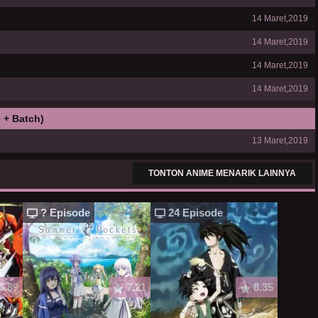
14 Maret,2019
14 Maret,2019
14 Maret,2019
14 Maret,2019
 + Batch)
l
13 Maret,2019
TONTON ANIME MENARIK LAINNYA
? Episode
24 Episode
6.89
7.21
8.35