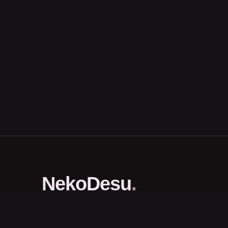
NekoDesu
.
Portal Download dan Streaming Anime Subtitle Indonesia.