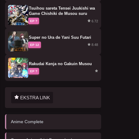
Tsuihou sareta Tensei Juukishi wa
Game Chishiki de Musou suru
6.72
EP ?
Super no Ura de Yani Suu Futari
8.48
EP 12
Rakudai Kenja no Gakuin Musou
EP ?
EKSTRA LINK
Anime Complete