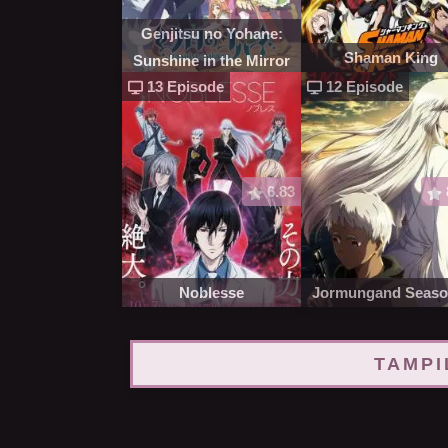
Genjitsu no Yohane:
Shaman King
Sunshine in the Mirror
13 Episode
12 Episode
6.83
Noblesse
Jormungand Seaso
TAMPI