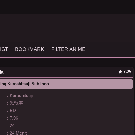
IST
BOOKMARK
FILTER ANIME
7.96
ia
ing Kuroshitsuji Sub Indo
:
Kuroshitsuji
:
黒執事
:
BD
:
7.96
:
24
:
24 Menit