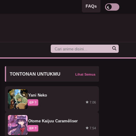
FAQs
TONTONAN UNTUKMU
Lihat Semua
Yani Neko
7.06
EP ?
Otome Kaijuu Caraméliser
7.54
EP ?