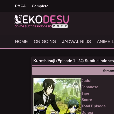
DMCA
Complete
HOME
ON-GOING
JADWAL RILIS
ANIME L
Kuroshitsuji (Episode 1 - 24) Subtitle Indones
Stream
Judul
Japanese
Tipe
Score
Total Episode
Durasi