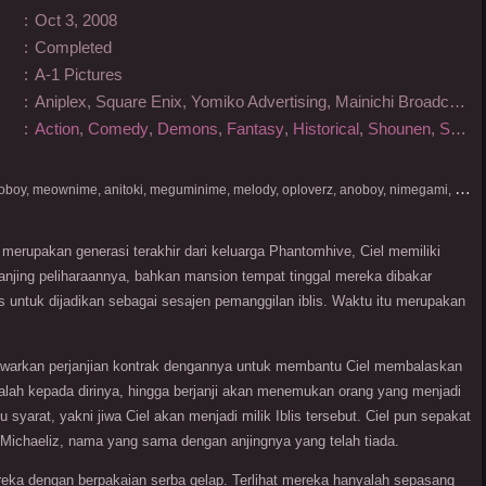
:
Oct 3, 2008
:
Completed
:
A-1 Pictures
:
Aniplex, Square Enix, Yomiko Advertising, Mainichi Broadcasting System, Movic, Trinity Sound
:
Action
,
Comedy
,
Demons
,
Fantasy
,
Historical
,
Shounen
,
Supernatural
D
onlod nonton streaming video, nekodesu, otakudesu, anoboy, meownime, anitoki, meguminime, melody, oploverz, anoboy, nimegami, unduh, riie net, drivenime, myanimelist, MAL, kusonime, neonime, bstation, maxnime, Netflix, animeindo, anichin, crunchyroll, neonime, samehadaku, streaming, otakupoi, awsubs, anibatch, anikyojin, nekonime, kurogaze, zippyshare, vidio google drive, Muse Indonesia, kazefuri, iQIYI, Viu, Ani-One Asia, Animenonton, Otaku desu, Mangaku, Anibatch,Vidio, Genflix, Amazon Prime Video, 3GP, Mp4, 240p, Terlengkap.
merupakan generasi terakhir dari keluarga Phantomhive, Ciel memiliki
anjing peliharaannya, bahkan mansion tempat tinggal mereka dibakar
lis untuk dijadikan sebagai sesajen pemanggilan iblis. Waktu itu merupakan
nawarkan perjanjian kontrak dengannya untuk membantu Ciel membalaskan
ah kepada dirinya, hingga berjanji akan menemukan orang yang menjadi
syarat, yakni jiwa Ciel akan menjadi milik Iblis tersebut. Ciel pun sepakat
n Michaeliz, nama yang sama dengan anjingnya yang telah tiada.
reka dengan berpakaian serba gelap. Terlihat mereka hanyalah sepasang