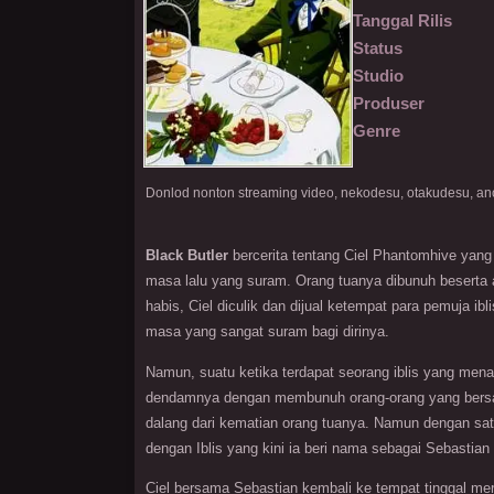
Tanggal Rilis
Status
Studio
Produser
Genre
Black Butler
bercerita tentang Ciel Phantomhive yang 
masa lalu yang suram. Orang tuanya dibunuh beserta 
habis, Ciel diculik dan dijual ketempat para pemuja ib
masa yang sangat suram bagi dirinya.
Namun, suatu ketika terdapat seorang iblis yang me
dendamnya dengan membunuh orang-orang yang bersal
dalang dari kematian orang tuanya. Namun dengan satu 
dengan Iblis yang kini ia beri nama sebagai Sebastia
Ciel bersama Sebastian kembali ke tempat tinggal me