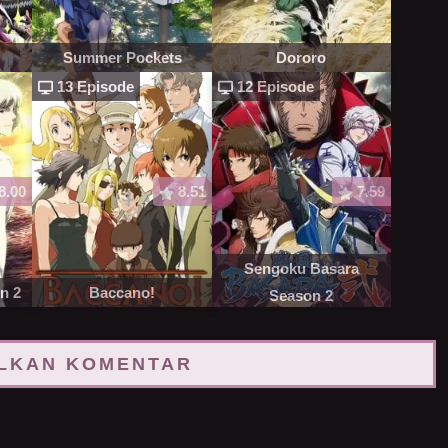
Summer Pockets
Dororo
13 Episode
12 Episode
8.00
8.51
7.59
Sengoku Basara
n 2
Baccano!
Season 2
LKAN KOMENTAR