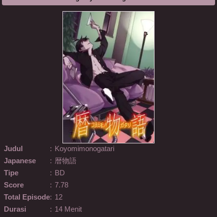
Judul
:
Koyomimonogatari
Japanese
:
暦物語
Tipe
:
BD
Score
:
7.78
Total Episode
:
12
Durasi
:
14 Menit