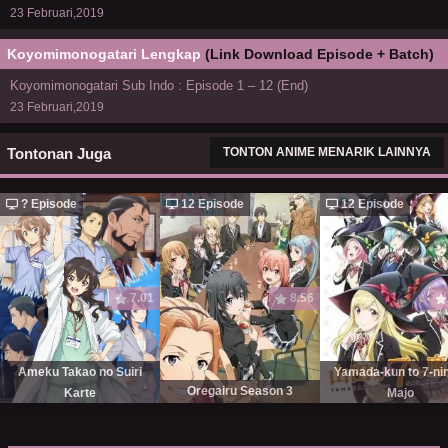
23 Februari,2019
Koyomimonogatari Lengkap
(Link Download Episode + Batch)
Koyomimonogatari Sub Indo : Episode 1 – 12 (End)
23 Februari,2019
Tontonan Juga
TONTON ANIME MENARIK LAINNYA
? Episode
12 Episode
12 Episode
7.01
8.56
Ameku Takao no Suiri
Yamada-kun to 7-ni
Oregairu Season 3
Karte
Majo