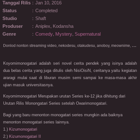
Tanggal Rilis
:
Jan 10, 2016
Status
:
Completed
Studio
:
Shaft
Produser
:
Aniplex, Kodansha
Genre
:
Comedy
,
Mystery
,
Supernatural
D
onlod nonton streaming video, nekodesu, otakudesu, anoboy, meownime, anitoki, meguminime, melody, oploverz, anoboy, nimegami, unduh, riie net, drivenime, myanimelist, MAL, kusonime, neonime, bstation, maxnime, Netflix, animeindo, anichin, crunchyroll, neonime, samehadaku, streaming, otakupoi, awsubs, anibatch, anikyojin, nekonime, kurogaze, zippyshare, vidio google drive, Muse Indonesia, kazefuri, iQIYI, Viu, Ani-One Asia, Animenonton, Otaku desu, Mangaku, Anibatch,Vidio, Genflix, Amazon Prime Video, 3GP, Mp4, 240p, Terlengkap.
Koyomimonogatari adalah seri novel cerita pendek yang isinya adalah
dua belas cerita yang juga ditulis oleh NisiOisiN, ceritanya yaitu kegiatan
araragi mulai saat di liburan musim semi sampai ke masa-masa akhir
ujian masuk universitasnya.
Koyomimonogatari Merupakan urutan Series ke-12 jika dihitung dari
Urutan Rilis Monongatari Series setelah Owarimonogatari.
Bagi yang baru menonton monogatari series mungkin ada baiknya
menonton monogatari series lainnya.
1.)
Kizumonogatari
2.)
Kizumonogatari II