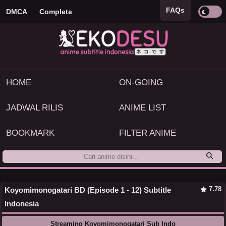
FAQs
DMCA
Complete
HOME
ON-GOING
JADWAL RILIS
ANIME LIST
BOOKMARK
FILTER ANIME
7.78
Koyomimonogatari BD (Episode 1 - 12) Subtitle
Indonesia
Streaming Koyomimonogatari Sub Indo