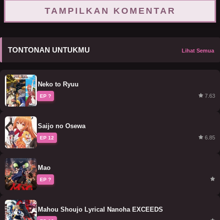
TAMPILKAN KOMENTAR
TONTONAN UNTUKMU
Lihat Semua
Neko to Ryuu
7.63
EP ?
Saijo no Osewa
6.85
EP 12
Mao
EP ?
Mahou Shoujo Lyrical Nanoha EXCEEDS