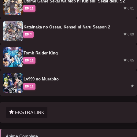
Otome Game Sekai wa Mob ni Kibishii Sekai desu S2
6.81
EP 12
Katainaka no Ossan, Kensei ni Naru Season 2
6.89
EP ?
Tomb Raider King
6.85
EP 12
Lv999 no Murabito
EP 12
EKSTRA LINK
Anime Complete