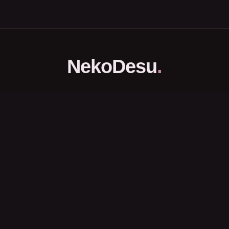
NekoDesu
.
Portal Download dan Streaming Anime Subtitle Indonesia.
Halaman
Beranda
FAQs
DCMA