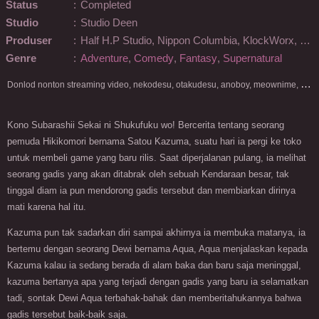
Status
:
Completed
Studio
:
Studio Deen
Produser
:
Half H.P Studio, Nippon Columbia, KlockWorx, Other.
Genre
:
Adventure
,
Comedy
,
Fantasy
,
Supernatural
D
onlod nonton streaming video, nekodesu, otakudesu, anoboy, meownime, anitoki, meguminime, melody, oploverz, anoboy, nimegami, unduh, riie net, drivenime, myanimelist, MAL, kusonime, neonime, bstation, maxnime, Netflix, animeindo, anichin, crunchyroll, neonime, samehadaku, streaming, otakupoi, awsubs, anibatch, anikyojin, nekonime, kurogaze, zippyshare, vidio google drive, Muse Indonesia, kazefuri, iQIYI, Viu, Ani-One Asia, Animenonton, Otaku desu, Mangaku, Anibatch,Vidio, Genflix, Amazon Prime Video, 3GP, Mp4, 240p, Terlengkap.
Kono Subarashii Sekai ni Shukufuku wo! Bercerita tentang seorang
pemuda Hikikomori bernama Satou Kazuma, suatu hari ia pergi ke toko
untuk membeli game yang baru rilis. Saat diperjalanan pulang, ia melihat
seorang gadis yang akan ditabrak oleh sebuah Kendaraan besar, tak
tinggal diam ia pun mendorong gadis tersebut dan membiarkan dirinya
mati karena hal itu.
Kazuma pun tak sadarkan diri sampai akhirnya ia membuka matanya, ia
bertemu dengan seorang Dewi bernama Aqua, Aqua menjalaskan kepada
Kazuma kalau ia sedang berada di alam baka dan baru saja meninggal,
kazuma bertanya apa yang terjadi dengan gadis yang baru ia selamatkan
tadi, sontak Dewi Aqua terbahak-bahak dan memberitahukannya bahwa
gadis tersebut baik-baik saja.