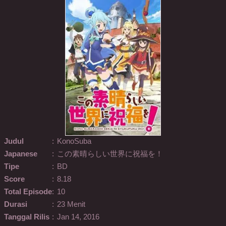
Judul
:
KonoSuba
Japanese
:
この素晴らしい世界に祝福を！
Tipe
:
BD
Score
:
8.18
Total Episode
:
10
Durasi
:
23 Menit
Tanggal Rilis
:
Jan 14, 2016