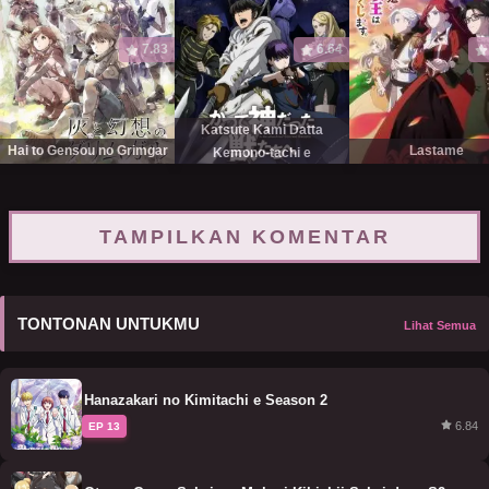
7.83
6.64
Katsute Kami Datta
Hai to Gensou no Grimgar
Lastame
Kemono-tachi e
TAMPILKAN KOMENTAR
TONTONAN UNTUKMU
Lihat Semua
Hanazakari no Kimitachi e Season 2
6.84
EP 13