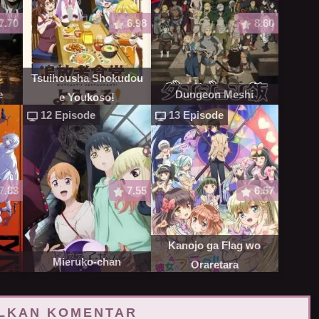
7.70
6.98
8.60
Tsuihousha Shokudou
e
Dungeon Meshi
e Youkoso!
12 Episode
13 Episode
7.83
7.55
6.57
Kanojo ga Flag wo
Mieruko-chan
Oraretara
LKAN KOMENTAR