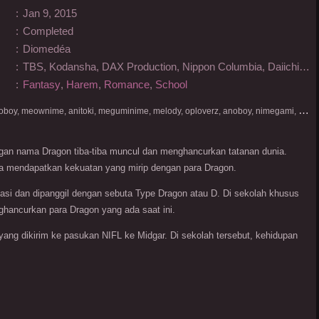
:
Jan 9, 2015
:
Completed
:
Diomedéa
:
TBS, Kodansha, DAX Production, Nippon Columbia, Daiichikosho, RAY, Nichion, NichiNare
:
Fantasy
,
Harem
,
Romance
,
School
D
onlod nonton streaming video, nekodesu, otakudesu, anoboy, meownime, anitoki, meguminime, melody, oploverz, anoboy, nimegami, unduh, riie net, drivenime, myanimelist, MAL, kusonime, neonime, bstation, maxnime, Netflix, animeindo, anichin, crunchyroll, neonime, samehadaku, streaming, otakupoi, awsubs, anibatch, anikyojin, nekonime, kurogaze, zippyshare, vidio google drive, Muse Indonesia, kazefuri, iQIYI, Viu, Ani-One Asia, Animenonton, Otaku desu, Mangaku, Anibatch,Vidio, Genflix, Amazon Prime Video, 3GP, Mp4, 240p, Terlengkap.
ngan nama Dragon tiba-tiba muncul dan menghancurkan tatanan dunia.
ia mendapatkan kekuatan yang mirip dengan para Dragon.
sasi dan dipanggil dengan sebuta Type Dragon atau D. Di sekolah khusus
ghancurkan para Dragon yang ada saat ini.
ng dikirim ke pasukan NIFL ke Midgar. Di sekolah tersebut, kehidupan