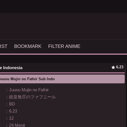
IST
BOOKMARK
FILTER ANIME
6.23
le Indonesia
uuou Mujin no Fafnir Sub Indo
:
Juuou Mujin no Fafnir
:
銃皇無尽のファフニール
:
BD
:
6.23
:
12
:
24 Menit