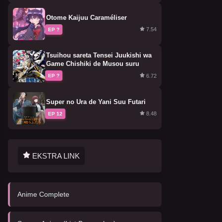
Otome Kaijuu Caraméliser
7.54
EP ?
Tsuihou sareta Tensei Juukishi wa
Game Chishiki de Musou suru
6.72
EP ?
Super no Ura de Yani Suu Futari
8.48
EP 12
EKSTRA LINK
Anime Complete