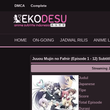
DMCA
Complete
HOME
ON-GOING
JADWAL RILIS
ANIME L
Juuou Mujin no Fafnir (Episode 1 - 12) Subtit
Streaming J
Judul
Japanese
Tipe
Score
Total Episode
Durasi