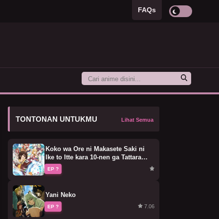
FAQs
TONTONAN UNTUKMU
Lihat Semua
Koko wa Ore ni Makasete Saki ni
Ike to Itte kara 10-nen ga Tattara
Densetsu ni Natteita.
EP ?
Yani Neko
7.06
EP ?