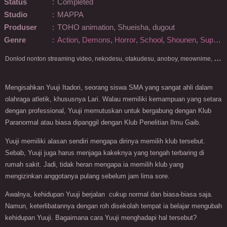
Status
:
Completed
Studio
:
MAPPA
Produser
:
TOHO animation, Shueisha, dugout
Genre
:
Action
,
Demons
,
Horror
,
School
,
Shounen
,
Supernatural
D
onlod nonton streaming video, nekodesu, otakudesu, anoboy, meownime, anitoki, meguminime, melody, oploverz, anoboy, nimegami, unduh, riie net, drivenime, myanimelist, MAL, kusonime, neonime, bstation, maxnime, Netflix, animeindo, anichin, crunchyroll, neonime, samehadaku, streaming, otakupoi, awsubs, anibatch, anikyojin, nekonime, kurogaze, zippyshare, vidio google drive, Muse Indonesia, kazefuri, iQIYI, Viu, Ani-One Asia, Animenonton, Otaku desu, Mangaku, Anibatch,Vidio, Genflix, Amazon Prime Video, 3GP, Mp4, 240p, Terlengkap.
Mengisahkan Yuuji Itadori, seorang siswa SMA yang sangat ahli dalam
olahraga atletik, khususnya Lari. Walau memiliki kemampuan yang setara
dengan professional, Yuuji memutuskan untuk bergabung dengan Klub
Paranormal atau biasa dipanggil dengan Klub Penelitian Ilmu Gaib.
Yuuji memiliki alasan sendiri mengapa dirinya memilih klub tersebut.
Sebab, Yuuji juga harus menjaga kakeknya yang tengah terbaring di
rumah sakit. Jadi, tidak heran mengapa ia memilih klub yang
mengizinkan anggotanya pulang sebelum jam lima sore.
Awalnya, kehidupan Yuuji berjalan cukup normal dan biasa-biasa saja.
Namun, keterlibatannya dengan roh disekolah tempat ia belajar mengubah
kehidupan Yuuji. Bagaimana cara Yuuji menghadapi hal tersebut?