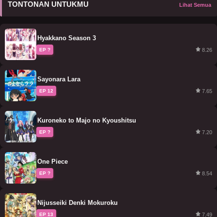
TONTONAN UNTUKMU
Lihat Semua
Hyakkano Season 3
8.26
EP ?
Sayonara Lara
7.65
EP 12
Kuroneko to Majo no Kyoushitsu
7.20
EP ?
One Piece
8.54
EP ?
Nijusseiki Denki Mokuroku
7.49
EP 13