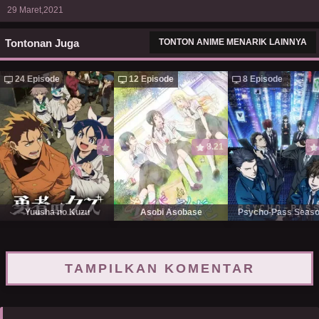
29 Maret,2021
Tontonan Juga
TONTON ANIME MENARIK LAINNYA
24 Episode
12 Episode
8 Episode
8.21
Yuusha no Kuzu
Asobi Asobase
Psycho-Pass Seaso
TAMPILKAN KOMENTAR