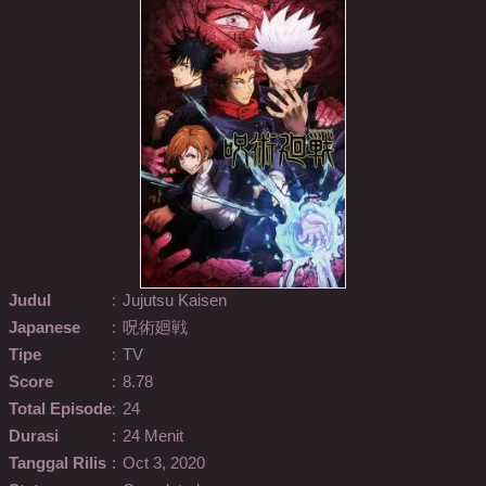
Judul
:
Jujutsu Kaisen
Japanese
:
呪術廻戦
Tipe
:
TV
Score
:
8.78
Total Episode
:
24
Durasi
:
24 Menit
Tanggal Rilis
:
Oct 3, 2020