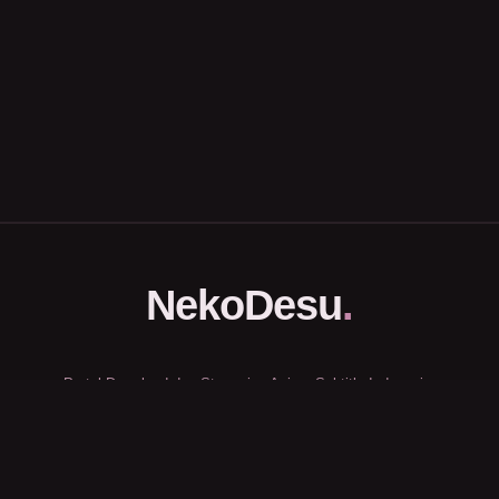
NekoDesu
.
Portal Download dan Streaming Anime Subtitle Indonesia.
Halaman