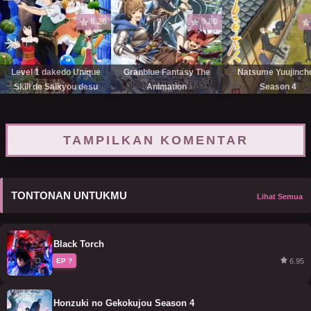
6.26
6.80
Level 1 dakedo Unique
Granblue Fantasy The
Natsume Yuujinch
Skill de Saikyou desu
Animation
Season 4
TAMPILKAN KOMENTAR
TONTONAN UNTUKMU
Lihat Semua
Black Torch
6.95
EP ?
Honzuki no Gekokujou Season 4