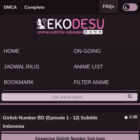
FAQs
DMCA
Complete
HOME
ON-GOING
JADWAL RILIS
ANIME LIST
BOOKMARK
FILTER ANIME
6.98
Girlish Number BD (Episode 1 - 12) Subtitle
Indonesia
Streaming Girlish Number Sub Indo