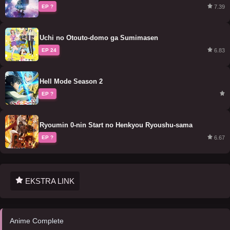
7.39
EP ?
Uchi no Otouto-domo ga Sumimasen
6.83
EP 24
Hell Mode Season 2
EP ?
Ryoumin 0-nin Start no Henkyou Ryoushu-sama
6.67
EP ?
EKSTRA LINK
Anime Complete