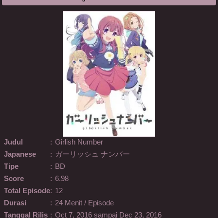
Judul
:
Girlish Number
Japanese
:
ガーリッシュ ナンバー
Tipe
:
BD
Score
:
6.98
Total Episode
:
12
Durasi
:
24 Menit / Episode
Tanggal Rilis
:
Oct 7, 2016 sampai Dec 23, 2016