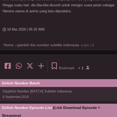
Hingga suatu hari, dia tiba-tiba disuruh untuk mengisi suara peran sebagai
Heroine utama di anime yang baru diproduksi.
19 Mar 2026 | 05:35 WIB
Home
giarlish the number subtitle indonesia
eps 12
Bookmark
•
1
Girlish Number Batch
Gi(a)rlish Number [BATCH] Subtitle Indonesia
8 September,2018
Girlish Number Episode List
(Link Download Episode +
Streaming)