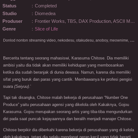
Status
:
Completed
Studio
:
Diomedea
Produser
:
Frontier Works, TBS, DAX Production, ASCII Media Works, NBCUniversal Entertainment Japan, i0+, Medicos Entertainment, NichiNare
Genre
:
Slice of Life
D
onlod nonton streaming video, nekodesu, otakudesu, anoboy, meownime, anitoki, meguminime, melody, oploverz, anoboy, nimegami, unduh, riie net, drivenime, myanimelist, MAL, kusonime, neonime, bstation, maxnime, Netflix, animeindo, anichin, crunchyroll, neonime, samehadaku, streaming, otakupoi, awsubs, anibatch, anikyojin, nekonime, kurogaze, zippyshare, vidio google drive, Muse Indonesia, kazefuri, iQIYI, Viu, Ani-One Asia, Animenonton, Otaku desu, Mangaku, Anibatch,Vidio, Genflix, Amazon Prime Video, 3GP, Mp4, 240p, Terlengkap.
Bercerita tentang seorang mahasiswi, Karasuma Chitose. Dia memiliki
ambisi yaitu dia tidak akan memiliki kehidupan yang membosankan
ketika dia sudah beranjak di dunia dewasa. Namun, karena dia memiliki
sifat yang buruk dan paras yang cantik. Membawanya ke profesi pengisi
suara
(Seiyuu)
.’
Tapi tak disangka, Chitose malah bekerja di perusahaan “Number One
Produce” yaitu perusahaan agensi yang dikelola oleh Kakaknya, Gojou
Karasuma. Gojou merupakan seorang artis yang tiba-tiba mengundurkan
diri pada saat puncak kejayaannya dan beralih menjadi manajer Chitose.
Chitose berpikir dia diberkahi karena bekerja di perusahaan yang di kelola
oleh kakaknya, tetapi dia selalu mendapat peran kecil yang tidak berarti.