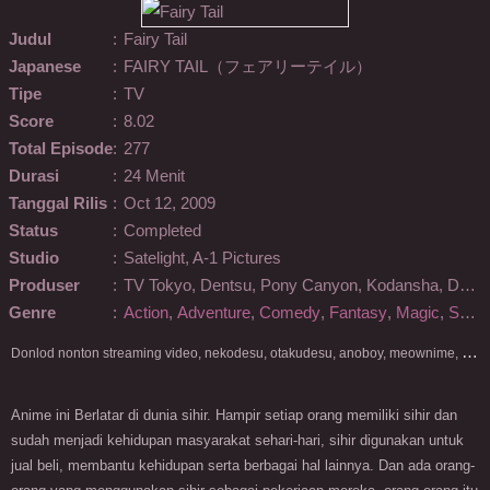
Judul
:
Fairy Tail
Japanese
:
FAIRY TAIL（フェアリーテイル）
Tipe
:
TV
Score
:
8.02
Total Episode
:
277
Durasi
:
24 Menit
Tanggal Rilis
:
Oct 12, 2009
Status
:
Completed
Studio
:
Satelight, A-1 Pictures
Produser
:
TV Tokyo, Dentsu, Pony Canyon, Kodansha, DAX Production, Sakura Create
Genre
:
Action
,
Adventure
,
Comedy
,
Fantasy
,
Magic
,
Shounen
D
onlod nonton streaming video, nekodesu, otakudesu, anoboy, meownime, anitoki, meguminime, melody, oploverz, anoboy, nimegami, unduh, riie net, drivenime, myanimelist, MAL, kusonime, neonime, bstation, maxnime, Netflix, animeindo, anichin, crunchyroll, neonime, samehadaku, streaming, otakupoi, awsubs, anibatch, anikyojin, nekonime, kurogaze, zippyshare, vidio google drive, Muse Indonesia, kazefuri, iQIYI, Viu, Ani-One Asia, Animenonton, Otaku desu, Mangaku, Anibatch,Vidio, Genflix, Amazon Prime Video, 3GP, Mp4, 240p, Terlengkap.
Anime ini Berlatar di dunia sihir. Hampir setiap orang memiliki sihir dan
sudah menjadi kehidupan masyarakat sehari-hari, sihir digunakan untuk
jual beli, membantu kehidupan serta berbagai hal lainnya. Dan ada orang-