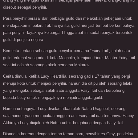
orang yang menggunakan sihir sebagai pekerjaan mereka, orang-orang itu
disebut sebagai penyihir.
Para penyihir berasal dari berbagai guild dan melakukan pekerjaan untuk
mendapatkan imbalan. Tak hanya itu, guild menjadi tempat berkumpulnya
para penyihir layaknya keluarga. Hingga saat ini sudah banyak terbentuk
guild di penjuru negara.
Bercerita tentang sebuah guild penyihir bernama “Fairy Tail”, salah satu
guild terkenal yang ada di kota Magnolia, kerajaan Fiore. Master Fairy Tail
saat ini adalah seorang kakek bernama Makarov.
Cerita dimulai ketika Lucy Heartfilia, seorang gadis 17 tahun yang pergi
menuju kota untuk menjadi penyihir, namun dia ditipu oleh seorang lelaki
yang mengaku sebagai salah satu anggota Fairy Tail dan berbohong
kepada Lucy untuk mengajaknya menjadi anggota guild.
Namun untungnya, Lucy diselamatkan oleh Natsu Dragneel, seorang
salamander yang merupakan anggota asli Fairy Tail dan temannya Happy.
Akhirnya Lucy diajak oleh Natsu untuk bergabung dengan Fairy Tail.
Disana ia bertemu dengan teman-teman baru, penyihir es Gray, pendekar