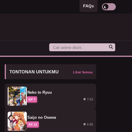
FAQs
TONTONAN UNTUKMU
Lihat Semua
Neko to Ryuu
7.63
EP ?
Saijo no Osewa
6.85
EP 12