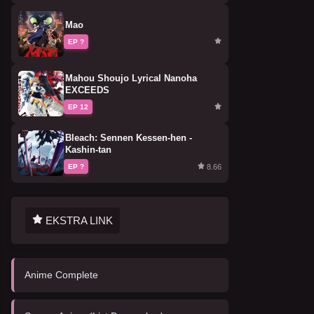
Mao
EP ?
Mahou Shoujo Lyrical Nanoha
EXCEEDS
EP 12
Bleach: Sennen Kessen-hen -
Kashin-tan
8.66
EP ?
EKSTRA LINK
Anime Complete