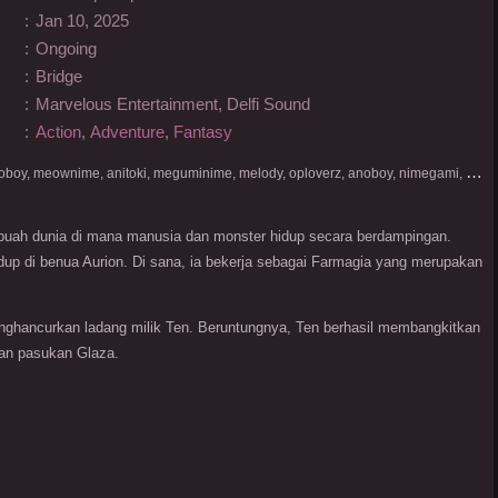
:
Jan 10, 2025
:
Ongoing
:
Bridge
:
Marvelous Entertainment, Delfi Sound
:
Action
,
Adventure
,
Fantasy
D
onlod nonton streaming video, nekodesu, otakudesu, anoboy, meownime, anitoki, meguminime, melody, oploverz, anoboy, nimegami, unduh, riie net, drivenime, myanimelist, MAL, kusonime, neonime, bstation, maxnime, Netflix, animeindo, anichin, crunchyroll, neonime, samehadaku, streaming, otakupoi, awsubs, anibatch, anikyojin, nekonime, kurogaze, zippyshare, vidio google drive, Muse Indonesia, kazefuri, iQIYI, Viu, Ani-One Asia, Animenonton, Otaku desu, Mangaku, Anibatch,Vidio, Genflix, Amazon Prime Video, 3GP, Mp4, 240p, Terlengkap.
ebuah dunia di mana manusia dan monster hidup secara berdampingan.
idup di benua Aurion. Di sana, ia bekerja sebagai Farmagia yang merupakan
enghancurkan ladang milik Ten. Beruntungnya, Ten berhasil membangkitkan
an pasukan Glaza.