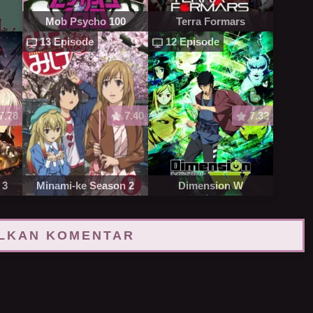
Mob Psycho 100
Terra Formars
13 Episode
12 Episode
7.78
7.40
7.32
 3
Minami-ke Season 2
Dimension W
LKAN KOMENTAR