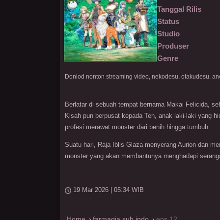
Tanggal Rilis
Status
Studio
Produser
Genre
Berlatar di sebuah tempat bernama Makai Felicida, s
Kisah pun berpusat kepada Ten, anak laki-laki yang h
profesi merawat monster dari benih hingga tumbuh.
Suatu hari, Raja Iblis Glaza menyerang Aurion dan m
monster yang akan membantunya menghadapi serang
19 Mar 2026 | 05:34 WIB
Home
farmagia sub indo
eps 12