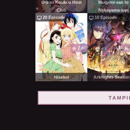
Ouran Koukou Host
Inugami-san to
Club
Nekoyama-san
20 Episode
10 Episode
7.83
Nisekoi
Arknights Season
TAMPI