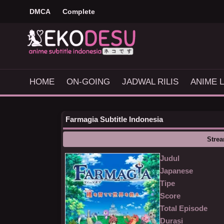
DMCA
Complete
HOME
ON-GOING
JADWAL RILIS
ANIME L
Farmagia Subtitle Indonesia
Stre
Judul
Japanese
Tipe
Score
Total Episode
Durasi