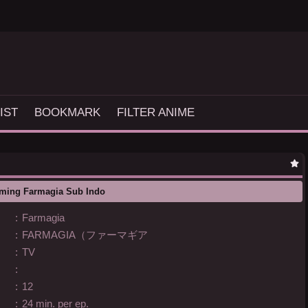
IST
BOOKMARK
FILTER ANIME
aming Farmagia Sub Indo
:
Farmagia
:
FARMAGIA（ファーマギア
:
TV
:
:
12
:
24 min. per ep.