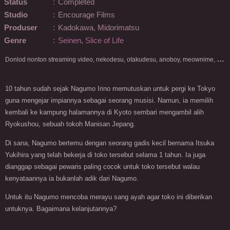
Status
:
Completed
Studio
:
Encourage Films
Produser
:
Kadokawa, Midorimatsu
Genre
:
Seinen
,
Slice of Life
D
onlod nonton streaming video, nekodesu, otakudesu, anoboy, meownime, anitoki, meguminime, melody, oploverz, anoboy, nimegami, unduh, riie net, drivenime, myanimelist, MAL, kusonime, neonime, bstation, maxnime, Netflix, animeindo, anichin, crunchyroll, neonime, samehadaku, streaming, otakupoi, awsubs, anibatch, anikyojin, nekonime, kurogaze, zippyshare, vidio google drive, Muse Indonesia, kazefuri, iQIYI, Viu, Ani-One Asia, Animenonton, Otaku desu, Mangaku, Anibatch,Vidio, Genflix, Amazon Prime Video, 3GP, Mp4, 240p, Terlengkap.
10 tahun sudah sejak Nagumo Irino memutuskan untuk pergi ke Tokyo
guna mengejar impiannya sebagai seorang musisi. Namun, ia memilih
kembali ke kampung halamannya di Kyoto sembari mengambil alih
Ryokushou, sebuah tokoh Manisan Jepang.
Di sana, Nagumo bertemu dengan seorang gadis kecil bernama Itsuka
Yukihira yang telah bekerja di toko tersebut selama 1 tahun. Ia juga
dianggap sebagai pewaris paling cocok untuk toko tersebut walau
kenyataannya ia bukanlah adik dari Nagumo.
Untuk itu Nagumo mencoba merayu sang ayah agar toko ini diberikan
untuknya. Bagaimana kelanjutannya?