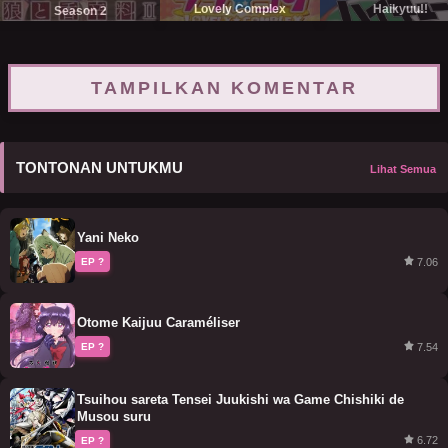
Lovely Complex
Haikyuu!!
Season 2
TAMPILKAN KOMENTAR
TONTONAN UNTUKMU
Lihat Semua
Yani Neko
7.06
EP ?
Otome Kaijuu Caraméliser
7.54
EP ?
Tsuihou sareta Tensei Juukishi wa Game Chishiki de
Musou suru
6.72
EP ?