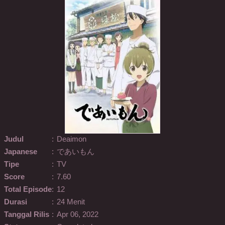
Judul
:
Deaimon
Japanese
:
であいもん
Tipe
:
TV
Score
:
7.60
Total Episode
:
12
Durasi
:
24 Menit
Tanggal Rilis
:
Apr 06, 2022