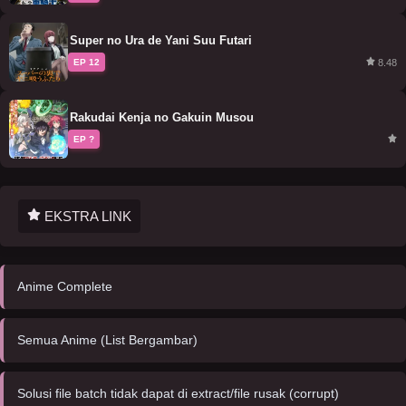
Super no Ura de Yani Suu Futari
8.48
EP 12
Rakudai Kenja no Gakuin Musou
EP ?
EKSTRA LINK
Anime Complete
Semua Anime (List Bergambar)
Solusi file batch tidak dapat di extract/file rusak (corrupt)