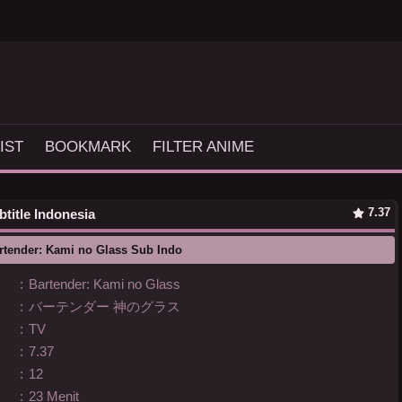
IST
BOOKMARK
FILTER ANIME
7.37
btitle Indonesia
rtender: Kami no Glass Sub Indo
:
Bartender: Kami no Glass
:
バーテンダー 神のグラス
:
TV
:
7.37
:
12
:
23 Menit