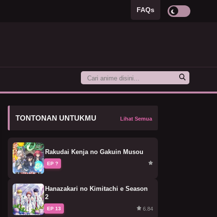
FAQs
TONTONAN UNTUKMU
Lihat Semua
Rakudai Kenja no Gakuin Musou
EP ?
Hanazakari no Kimitachi e Season
2
6.84
EP 13