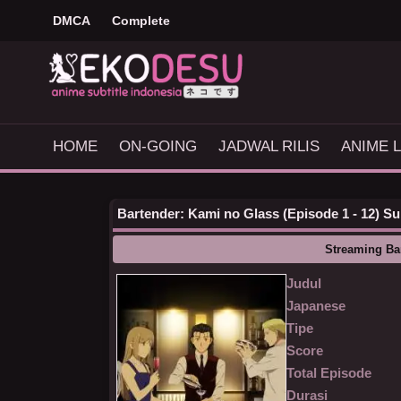
DMCA
Complete
HOME
ON-GOING
JADWAL RILIS
ANIME L
Bartender: Kami no Glass (Episode 1 - 12) Su
Streaming Ba
Judul
Japanese
Tipe
Score
Total Episode
Durasi