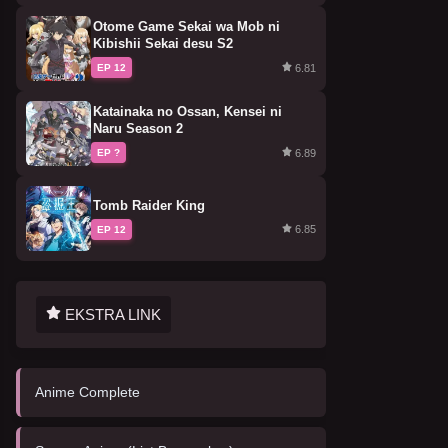
Otome Game Sekai wa Mob ni
Kibishii Sekai desu S2
6.81
EP 12
Katainaka no Ossan, Kensei ni
Naru Season 2
6.89
EP ?
Tomb Raider King
6.85
EP 12
EKSTRA LINK
Anime Complete