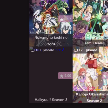
6.57
Nokemono-tachi no
Yami Healer
Yoru
10 Episode
12 Episode
9.00
Kanojo Okarishim
Haikyuu!! Season 3
Season 2