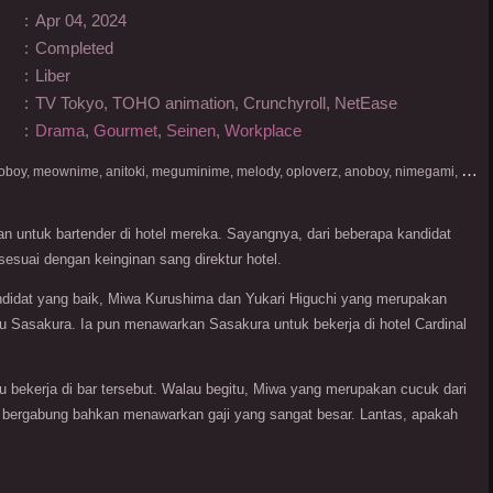
:
Apr 04, 2024
:
Completed
:
Liber
:
TV Tokyo, TOHO animation, Crunchyroll, NetEase
:
Drama
,
Gourmet
,
Seinen
,
Workplace
D
onlod nonton streaming video, nekodesu, otakudesu, anoboy, meownime, anitoki, meguminime, melody, oploverz, anoboy, nimegami, unduh, riie net, drivenime, myanimelist, MAL, kusonime, neonime, bstation, maxnime, Netflix, animeindo, anichin, crunchyroll, neonime, samehadaku, streaming, otakupoi, awsubs, anibatch, anikyojin, nekonime, kurogaze, zippyshare, vidio google drive, Muse Indonesia, kazefuri, iQIYI, Viu, Ani-One Asia, Animenonton, Otaku desu, Mangaku, Anibatch,Vidio, Genflix, Amazon Prime Video, 3GP, Mp4, 240p, Terlengkap.
n untuk bartender di hotel mereka. Sayangnya, dari beberapa kandidat
sesuai dengan keinginan sang direktur hotel.
didat yang baik, Miwa Kurushima dan Yukari Higuchi yang merupakan
u Sasakura. Ia pun menawarkan Sasakura untuk bekerja di hotel Cardinal
ru bekerja di bar tersebut. Walau begitu, Miwa yang merupakan cucuk dari
uk bergabung bahkan menawarkan gaji yang sangat besar. Lantas, apakah