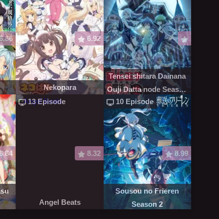
6.86
6.92
Tensei shitara Dainana
Nekopara
Ouji Datta node Season
13 Episode
10 Episode
2
6.84
8.32
8.99
asu
Sousou no Frieren
Angel Beats
Season 2