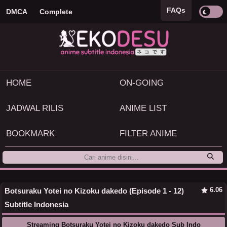
FAQs
DMCA
Complete
HOME
ON-GOING
JADWAL RILIS
ANIME LIST
BOOKMARK
FILTER ANIME
6.06
Botsuraku Yotei no Kizoku dakedo (Episode 1 - 12)
Subtitle Indonesia
Streaming Botsuraku Yotei no Kizoku dakedo Sub Indo