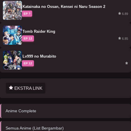
Katainaka no Ossan, Kensei ni Naru Season 2
6.89
EP ?
Tomb Raider King
6.85
EP 12
Lv999 no Murabito
EP 12
EKSTRA LINK
Anime Complete
Semua Anime (List Bergambar)