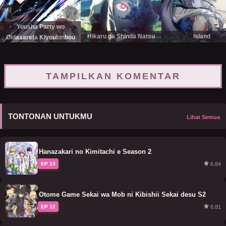
Yuusha Party wo
Hikaru ga Shinda Natsu
Island
Oidasareta Kiyoubinbou
TAMPILKAN KOMENTAR
TONTONAN UNTUKMU
Lihat Semua
Hanazakari no Kimitachi e Season 2
6.84
EP 13
Otome Game Sekai wa Mob ni Kibishii Sekai desu S2
6.81
EP 12