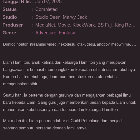
Tanggal Rilis
:
Jan 07, 2025
Status
:
Completed
Studio
:
Studio Deen, Marvy Jack
Produser
:
MediaNet, Movic, KlockWorx, BS Fuji, King Records, Crunchyroll, U-NEXT, TO Books, Happinet Phantom Studios
Genre
:
Adventure
,
Fantasy
D
onlod nonton streaming video, nekodesu, otakudesu, anoboy, meownime, anitoki, meguminime, melody, oploverz, anoboy, nimegami, unduh, riie net, drivenime, myanimelist, MAL, kusonime, neonime, bstation, maxnime, Netflix, animeindo, anichin, crunchyroll, neonime, samehadaku, streaming, otakupoi, awsubs, anibatch, anikyojin, nekonime, kurogaze, zippyshare, vidio google drive, Muse Indonesia, kazefuri, iQIYI, Viu, Ani-One Asia, Animenonton, Otaku desu, Mangaku, Anibatch,Vidio, Genflix, Amazon Prime Video, 3GP, Mp4, 240p, Terlengkap.
Liam Hamilton, anak kelima dari keluarga Hamilton yang merupakan
bangsawan ini berhasil membangkitkan kekuatan sihir di dalam tubuhnya.
Karena hal tersebut juga, Liam pun memutuskan untuk berlatih
menggunakan sihir.
Suatu hari, ia bertemu dengan gurunya dan mengajarkan berbagai ilmu
baru kepada Liam. Sang guru juga memberikan pesan kepada Liam untuk
menemukan kebebasannya dan terlepas dari keluarga Hamilton.
Maka dari itu, Liam pun mendaftar di Guild Petualang dan menjadi
seorang pemburu bersama dengan familiarnya.