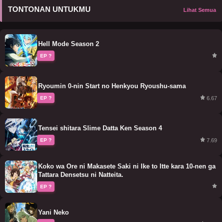
TONTONAN UNTUKMU
Lihat Semua
Hell Mode Season 2
EP ?
Ryoumin 0-nin Start no Henkyou Ryoushu-sama
6.67
EP ?
Tensei shitara Slime Datta Ken Season 4
7.69
EP ?
Koko wa Ore ni Makasete Saki ni Ike to Itte kara 10-nen ga
Tattara Densetsu ni Natteita.
EP ?
Yani Neko