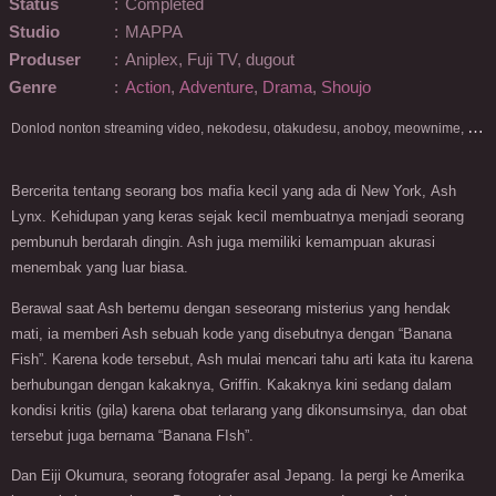
Status
:
Completed
Studio
:
MAPPA
Produser
:
Aniplex, Fuji TV, dugout
Genre
:
Action
,
Adventure
,
Drama
,
Shoujo
D
onlod nonton streaming video, nekodesu, otakudesu, anoboy, meownime, anitoki, meguminime, melody, oploverz, anoboy, nimegami, unduh, riie net, drivenime, myanimelist, MAL, kusonime, neonime, bstation, maxnime, Netflix, animeindo, anichin, crunchyroll, neonime, samehadaku, streaming, otakupoi, awsubs, anibatch, anikyojin, nekonime, kurogaze, zippyshare, vidio google drive, Muse Indonesia, kazefuri, iQIYI, Viu, Ani-One Asia, Animenonton, Otaku desu, Mangaku, Anibatch,Vidio, Genflix, Amazon Prime Video, 3GP, Mp4, 240p, Terlengkap.
Bercerita tentang seorang bos mafia kecil yang ada di New York, Ash
Lynx. Kehidupan yang keras sejak kecil membuatnya menjadi seorang
pembunuh berdarah dingin. Ash juga memiliki kemampuan akurasi
menembak yang luar biasa.
Berawal saat Ash bertemu dengan seseorang misterius yang hendak
mati, ia memberi Ash sebuah kode yang disebutnya dengan “Banana
Fish”. Karena kode tersebut, Ash mulai mencari tahu arti kata itu karena
berhubungan dengan kakaknya, Griffin. Kakaknya kini sedang dalam
kondisi kritis (gila) karena obat terlarang yang dikonsumsinya, dan obat
tersebut juga bernama “Banana FIsh”.
Dan Eiji Okumura, seorang fotografer asal Jepang. Ia pergi ke Amerika