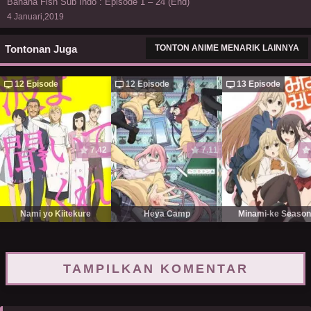
Banana Fish Sub Indo : Episode 1 – 24 (End)
4 Januari,2019
Tontonan Juga
TONTON ANIME MENARIK LAINNYA
12 Episode
12 Episode
13 Episode
7.42
7.11
Nami yo Kiitekure
Heya Camp
Minami-ke Season
TAMPILKAN KOMENTAR