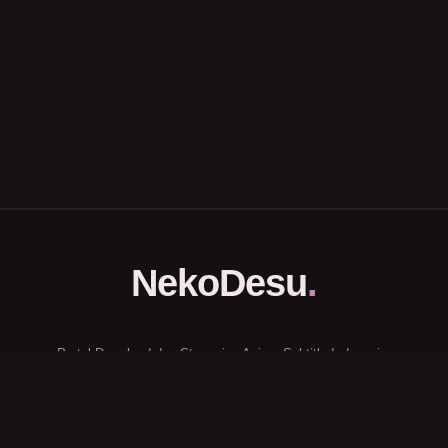
NekoDesu
.
Portal Download dan Streaming Anime Subtitle Indonesia.