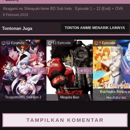
Akagami no Shirayuki-hime BD Sub Indo : Episode 1 – 12 (End) + OVA
8 Februari,2019
Tontonan Juga
TONTON ANIME MENARIK LAINNYA
12 Episode
13 Episode
? Episode
7.53
8.31
Buchigire Reijou 
Tsugumomo Season 2
Megalo Box
Houfuku wo
Chikaimashita
TAMPILKAN KOMENTAR