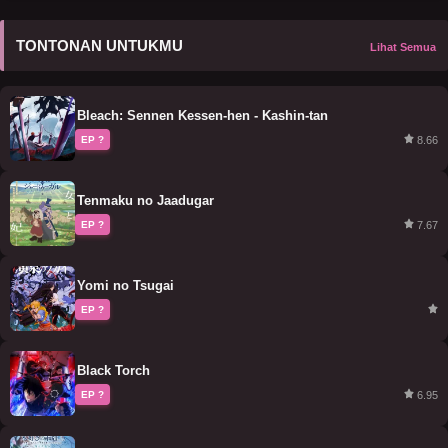
TONTONAN UNTUKMU
Lihat Semua
Bleach: Sennen Kessen-hen - Kashin-tan
8.66
EP ?
Tenmaku no Jaadugar
7.67
EP ?
Yomi no Tsugai
EP ?
Black Torch
6.95
EP ?