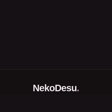
NekoDesu
.
Portal Download dan Streaming Anime Subtitle Indonesia.