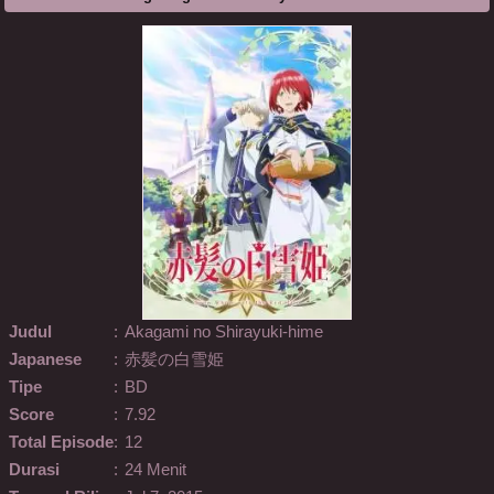
Judul
:
Akagami no Shirayuki-hime
Japanese
:
赤髪の白雪姫
Tipe
:
BD
Score
:
7.92
Total Episode
:
12
Durasi
:
24 Menit