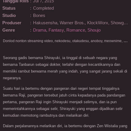
Tanggal Rilis
:
Jul 7, 2015
Status
:
Completed
Studio
:
Bones
Produser
:
Hakusensha, Warner Bros., KlockWorx, Showgate
Genre
:
Drama
,
Fantasy
,
Romance
,
Shoujo
D
onlod nonton streaming video, nekodesu, otakudesu, anoboy, meownime, anitoki, meguminime, melody, oploverz, anoboy, nimegami, unduh, riie net, drivenime, myanimelist, MAL, kusonime, neonime, bstation, maxnime, Netflix, animeindo, anichin, crunchyroll, neonime, samehadaku, streaming, otakupoi, awsubs, anibatch, anikyojin, nekonime, kurogaze, zippyshare, vidio google drive, Muse Indonesia, kazefuri, iQIYI, Viu, Ani-One Asia, Animenonton, Otaku desu, Mangaku, Anibatch,Vidio, Genflix, Amazon Prime Video, 3GP, Mp4, 240p, Terlengkap.
Seorang gadis bernama Shirayuki, ia tinggal di sebuah negara yang
bernama Tanbarun sebagai dokter, terlahir dengan kecantikannya dan
memiliki rambut berwarna merah yang indah, yang sangat jarang sekali di
negaranya.
Suatu hari ia bertemu dengan pangeran dari negeri tempat tinggalnya
bernama Raji, pangeran tersebut jatuh cinta kepadanya pada pandangan
pertama, pangeran Raji ingin Shirayuki menjadi selirnya, dan ia pun
memerintahkannya sebagai selir, Shirayuki yang enggan dijadikan selir
kemudian memotong rambutnya dan melarikan diri.
Dalam perjalanannya melarikan diri, ia bertemu dengan Zen Wistalia yang