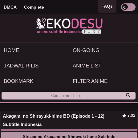
FAQs
DMCA
Complete
HOME
ON-GOING
JADWAL RILIS
ANIME LIST
BOOKMARK
FILTER ANIME
7.92
Akagami no Shirayuki-hime BD (Episode 1 - 12)
Subtitle Indonesia
Streaming Akagami no Shirayuki-hime Sub Indo